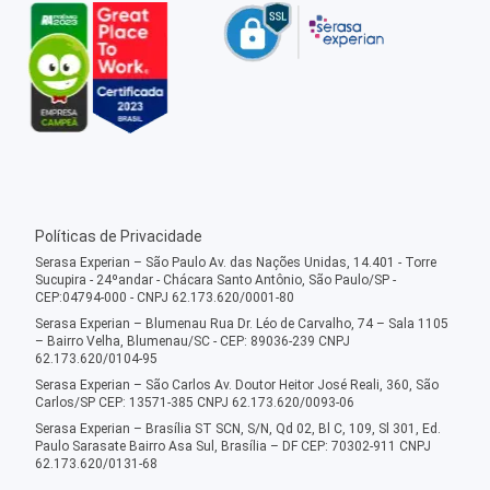
Políticas de Privacidade
Serasa Experian – São Paulo Av. das Nações Unidas, 14.401 - Torre
Sucupira - 24ºandar - Chácara Santo Antônio, São Paulo/SP -
CEP:04794-000 - CNPJ 62.173.620/0001-80
Serasa Experian – Blumenau Rua Dr. Léo de Carvalho, 74 – Sala 1105
– Bairro Velha, Blumenau/SC - CEP: 89036-239 CNPJ
62.173.620/0104-95
Serasa Experian – São Carlos Av. Doutor Heitor José Reali, 360, São
Carlos/SP CEP: 13571-385 CNPJ 62.173.620/0093-06
Serasa Experian – Brasília ST SCN, S/N, Qd 02, Bl C, 109, Sl 301, Ed.
Paulo Sarasate Bairro Asa Sul, Brasília – DF CEP: 70302-911 CNPJ
62.173.620/0131-68