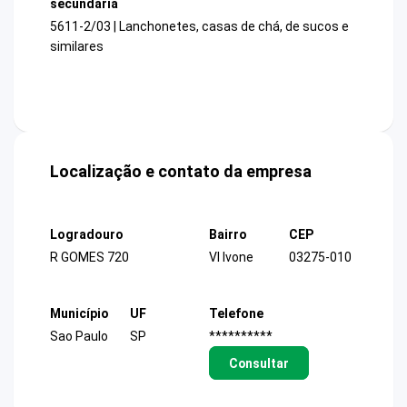
secundária
5611-2/03 | Lanchonetes, casas de chá, de sucos e
similares
Localização e contato da empresa
Logradouro
Bairro
CEP
R GOMES 720
Vl Ivone
03275-010
Município
UF
Telefone
Sao Paulo
SP
**********
Consultar