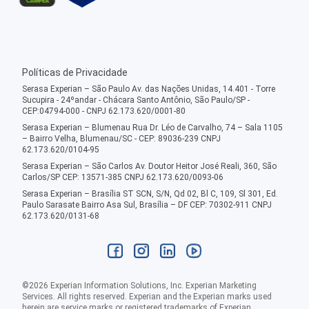
Políticas de Privacidade
Serasa Experian – São Paulo Av. das Nações Unidas, 14.401 - Torre
Sucupira - 24ºandar - Chácara Santo Antônio, São Paulo/SP -
CEP:04794-000 - CNPJ 62.173.620/0001-80
Serasa Experian – Blumenau Rua Dr. Léo de Carvalho, 74 – Sala 1105
– Bairro Velha, Blumenau/SC - CEP: 89036-239 CNPJ
62.173.620/0104-95
Serasa Experian – São Carlos Av. Doutor Heitor José Reali, 360, São
Carlos/SP CEP: 13571-385 CNPJ 62.173.620/0093-06
Serasa Experian – Brasília ST SCN, S/N, Qd 02, Bl C, 109, Sl 301, Ed.
Paulo Sarasate Bairro Asa Sul, Brasília – DF CEP: 70302-911 CNPJ
62.173.620/0131-68
©
2026
Experian Information Solutions, Inc. Experian Marketing
Services. All rights reserved. Experian and the Experian marks used
herein are service marks or registered trademarks of Experian