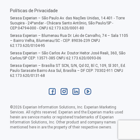
Políticas de Privacidade
Serasa Experian – São Paulo Av. das Nações Unidas, 14.401 - Torre
Sucupira - 24ºandar - Chácara Santo Antônio, São Paulo/SP -
CEP:04794-000 - CNPJ 62.173.620/0001-80
Serasa Experian – Blumenau Rua Dr. Léo de Carvalho, 74 – Sala 1105
– Bairro Velha, Blumenau/SC - CEP: 89036-239 CNPJ
62.173.620/0104-95
Serasa Experian – São Carlos Av. Doutor Heitor José Reali, 360, São
Carlos/SP CEP: 13571-385 CNPJ 62.173.620/0093-06
Serasa Experian – Brasília ST SCN, S/N, Qd 02, Bl C, 109, Sl 301, Ed.
Paulo Sarasate Bairro Asa Sul, Brasília – DF CEP: 70302-911 CNPJ
62.173.620/0131-68
©
2026
Experian Information Solutions, Inc. Experian Marketing
Services. All rights reserved. Experian and the Experian marks used
herein are service marks or registered trademarks of Experian
Information Solutions, Inc. Other product and company names
mentioned here in are the property of their respective owners.