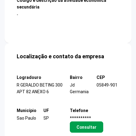
Código e descrição da atividade econômica
secundária
-
Localização e contato da empresa
Logradouro
Bairro
CEP
R GERALDO BETING 300
Jd
05849-901
APT 82 ANEXO 6
Germania
Município
UF
Telefone
Sao Paulo
SP
**********
Consultar