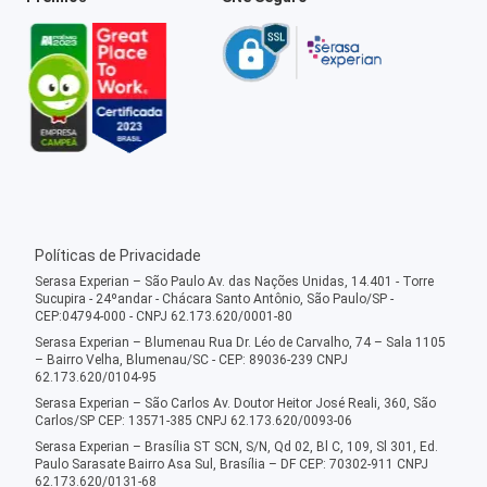
Políticas de Privacidade
Serasa Experian – São Paulo Av. das Nações Unidas, 14.401 - Torre
Sucupira - 24ºandar - Chácara Santo Antônio, São Paulo/SP -
CEP:04794-000 - CNPJ 62.173.620/0001-80
Serasa Experian – Blumenau Rua Dr. Léo de Carvalho, 74 – Sala 1105
– Bairro Velha, Blumenau/SC - CEP: 89036-239 CNPJ
62.173.620/0104-95
Serasa Experian – São Carlos Av. Doutor Heitor José Reali, 360, São
Carlos/SP CEP: 13571-385 CNPJ 62.173.620/0093-06
Serasa Experian – Brasília ST SCN, S/N, Qd 02, Bl C, 109, Sl 301, Ed.
Paulo Sarasate Bairro Asa Sul, Brasília – DF CEP: 70302-911 CNPJ
62.173.620/0131-68