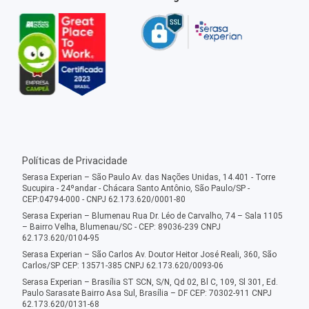
Políticas de Privacidade
Serasa Experian – São Paulo Av. das Nações Unidas, 14.401 - Torre
Sucupira - 24ºandar - Chácara Santo Antônio, São Paulo/SP -
CEP:04794-000 - CNPJ 62.173.620/0001-80
Serasa Experian – Blumenau Rua Dr. Léo de Carvalho, 74 – Sala 1105
– Bairro Velha, Blumenau/SC - CEP: 89036-239 CNPJ
62.173.620/0104-95
Serasa Experian – São Carlos Av. Doutor Heitor José Reali, 360, São
Carlos/SP CEP: 13571-385 CNPJ 62.173.620/0093-06
Serasa Experian – Brasília ST SCN, S/N, Qd 02, Bl C, 109, Sl 301, Ed.
Paulo Sarasate Bairro Asa Sul, Brasília – DF CEP: 70302-911 CNPJ
62.173.620/0131-68