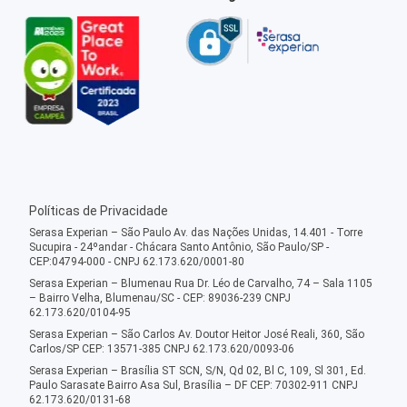
Políticas de Privacidade
Serasa Experian – São Paulo Av. das Nações Unidas, 14.401 - Torre
Sucupira - 24ºandar - Chácara Santo Antônio, São Paulo/SP -
CEP:04794-000 - CNPJ 62.173.620/0001-80
Serasa Experian – Blumenau Rua Dr. Léo de Carvalho, 74 – Sala 1105
– Bairro Velha, Blumenau/SC - CEP: 89036-239 CNPJ
62.173.620/0104-95
Serasa Experian – São Carlos Av. Doutor Heitor José Reali, 360, São
Carlos/SP CEP: 13571-385 CNPJ 62.173.620/0093-06
Serasa Experian – Brasília ST SCN, S/N, Qd 02, Bl C, 109, Sl 301, Ed.
Paulo Sarasate Bairro Asa Sul, Brasília – DF CEP: 70302-911 CNPJ
62.173.620/0131-68