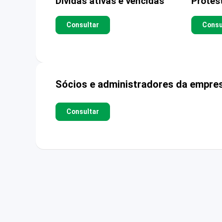
Dívidas ativas e vencidas
Protes
Consultar
Consu
Sócios e administradores da empre
Consultar