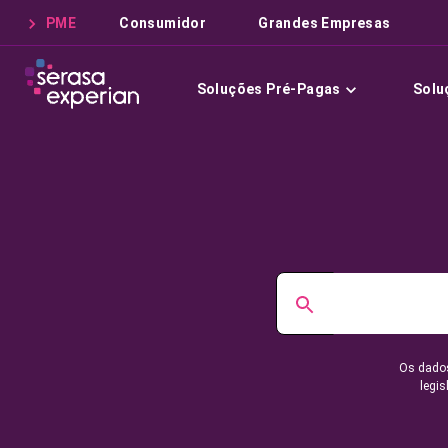
PME
Consumidor
Grandes Empresas
Soluções Pré-Pagas
Solu
Os dados
legis