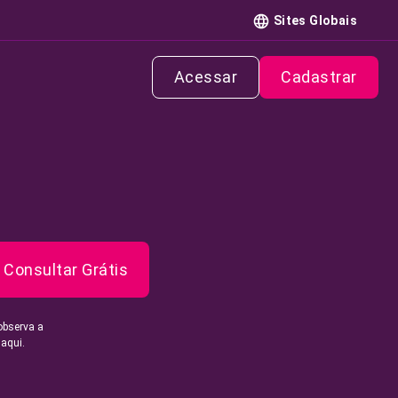
Sites Globais
Acessar
Cadastrar
Consultar Grátis
observa a
 aqui.