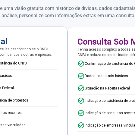
e uma visão gratuita com histórico de dívidas, dados cadastrai
 análise, personalize com informações extras em uma consulta
ial
Consulta Sob 
sulta descobrindo se o CNPJ
Tenha acesso completo a todas a
 com bancos e outras empresas.
CNPJ e reduza riscos de inadimplê
istência do CNPJ
Confirmação de existência do
básicos
Dados cadastrais básicos
a Federal
Situação na Receita Federal
ência de protestos
Indicação de existência de pro
ltas recentes
Indicação de consultas recent
esas vinculadas
Indicação de empresas vincul