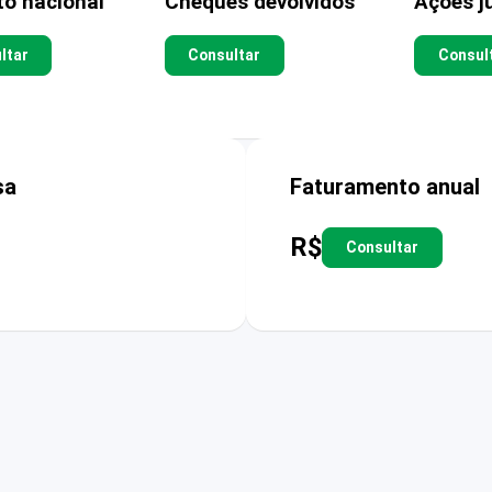
to nacional
Cheques devolvidos
Ações ju
ltar
Consultar
Consul
sa
Faturamento anual
R$
Consultar