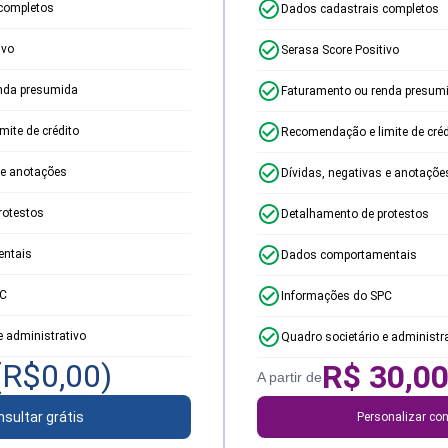
completos
Dados cadastrais completos
ivo
Serasa Score Positivo
nda presumida
Faturamento ou renda presum
ite de crédito
Recomendação e limite de créd
 e anotações
Dívidas, negativas e anotaçõe
rotestos
Detalhamento de protestos
ntais
Dados comportamentais
PC
Informações do SPC
e administrativo
Quadro societário e administr
(R$
0,00
)
R$
30,0
A partir de
sultar grátis
Personalizar con