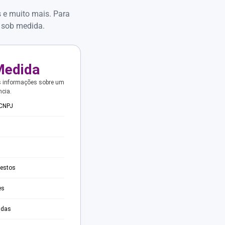
s e muito mais. Para
 sob medida.
Medida
s informações sobre um
ncia.
 CNPJ
testos
es
adas