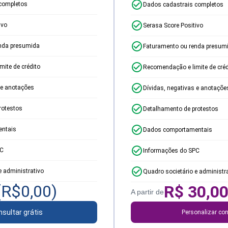
completos
Dados cadastrais completos
ivo
Serasa Score Positivo
nda presumida
Faturamento ou renda presum
ite de crédito
Recomendação e limite de créd
 e anotações
Dívidas, negativas e anotaçõe
rotestos
Detalhamento de protestos
ntais
Dados comportamentais
PC
Informações do SPC
e administrativo
Quadro societário e administr
(R$
0,00
)
R$
30,0
A partir de
sultar grátis
Personalizar con