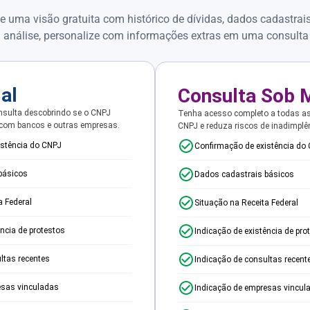
e uma visão gratuita com histórico de dívidas, dados cadastrai
 análise, personalize com informações extras em uma consulta
ial
Consulta Sob 
sulta descobrindo se o CNPJ
Tenha acesso completo a todas a
 com bancos e outras empresas.
CNPJ e reduza riscos de inadimplê
istência do CNPJ
Confirmação de existência do
básicos
Dados cadastrais básicos
a Federal
Situação na Receita Federal
ência de protestos
Indicação de existência de pro
ltas recentes
Indicação de consultas recent
esas vinculadas
Indicação de empresas vincul