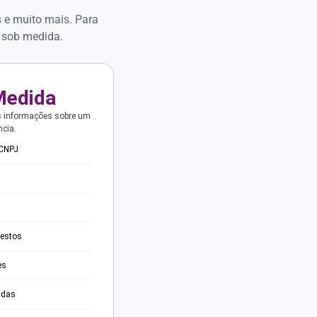
s e muito mais. Para
 sob medida.
Medida
s informações sobre um
ncia.
 CNPJ
testos
es
adas