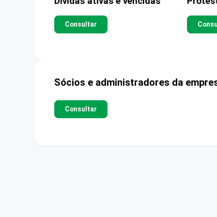
Dívidas ativas e vencidas
Protes
Consultar
Consu
Sócios e administradores da empre
Consultar