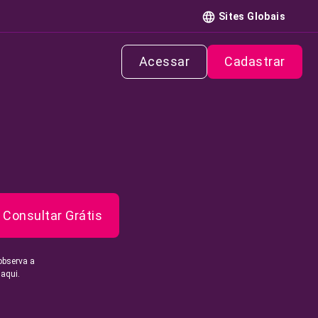
Sites Globais
Acessar
Cadastrar
Consultar Grátis
observa a
 aqui.