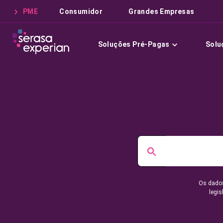
PME
Consumidor
Grandes Empresas
Soluções Pré-Pagas
Solu
Os dados
legis