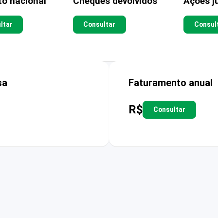
to nacional
Cheques devolvidos
Ações ju
ltar
Consultar
Consul
sa
Faturamento anual
R$
Consultar