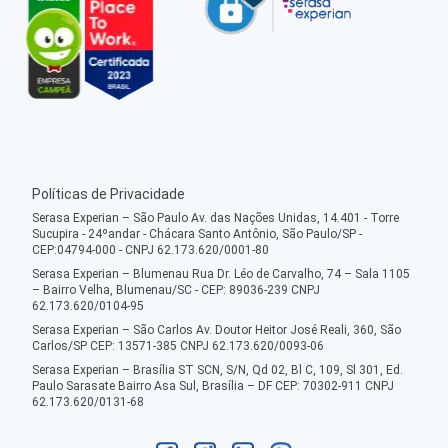
Políticas de Privacidade
Serasa Experian – São Paulo Av. das Nações Unidas, 14.401 - Torre
Sucupira - 24ºandar - Chácara Santo Antônio, São Paulo/SP -
CEP:04794-000 - CNPJ 62.173.620/0001-80
Serasa Experian – Blumenau Rua Dr. Léo de Carvalho, 74 – Sala 1105
– Bairro Velha, Blumenau/SC - CEP: 89036-239 CNPJ
62.173.620/0104-95
Serasa Experian – São Carlos Av. Doutor Heitor José Reali, 360, São
Carlos/SP CEP: 13571-385 CNPJ 62.173.620/0093-06
Serasa Experian – Brasília ST SCN, S/N, Qd 02, Bl C, 109, Sl 301, Ed.
Paulo Sarasate Bairro Asa Sul, Brasília – DF CEP: 70302-911 CNPJ
62.173.620/0131-68