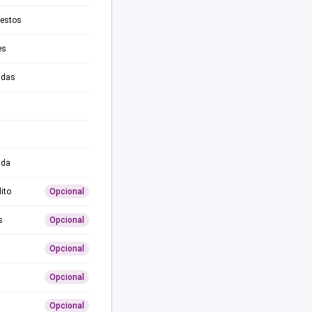
testos
es
adas
ida
ito
Opcional
s
Opcional
Opcional
Opcional
Opcional