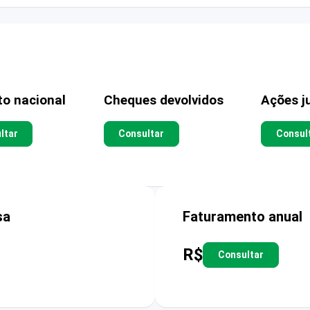
to nacional
Cheques devolvidos
Ações ju
ltar
Consultar
Consul
sa
Faturamento anual
R$
Consultar