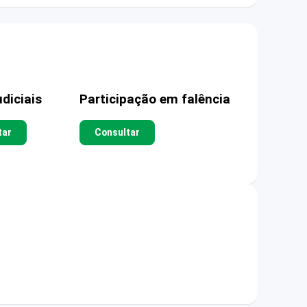
diciais
Participação em falência
tar
Consultar