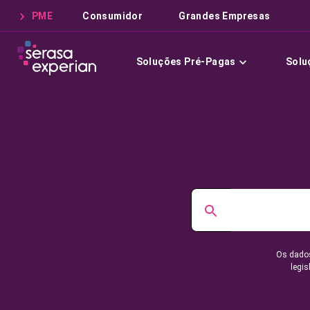
PME
Consumidor
Grandes Empresas
Soluções Pré-Pagas
Solu
Os dados
legis