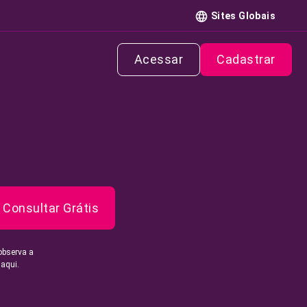
Sites Globais
Acessar
Cadastrar
Consultar Grátis
observa a
 aqui.