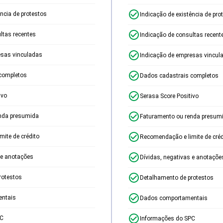
ência de protestos
Indicação de existência de pro
ltas recentes
Indicação de consultas recent
esas vinculadas
Indicação de empresas vincul
completos
Dados cadastrais completos
ivo
Serasa Score Positivo
nda presumida
Faturamento ou renda presum
ite de crédito
Recomendação e limite de créd
 e anotações
Dívidas, negativas e anotaçõe
rotestos
Detalhamento de protestos
ntais
Dados comportamentais
PC
Informações do SPC