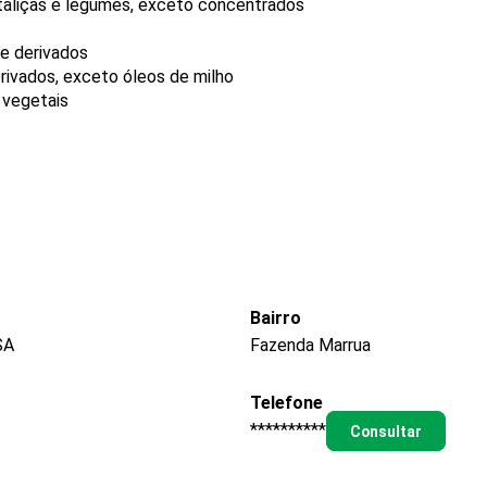
rtaliças e legumes, exceto concentrados
 e derivados
erivados, exceto óleos de milho
 vegetais
Bairro
SA
Fazenda Marrua
Telefone
**********
Consultar