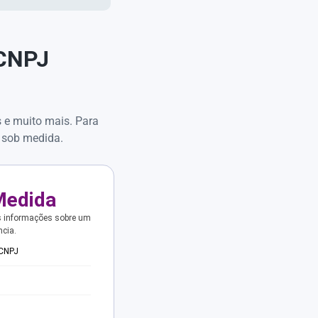
 CNPJ
s e muito mais. Para
 sob medida.
Medida
s informações sobre um
ncia.
 CNPJ