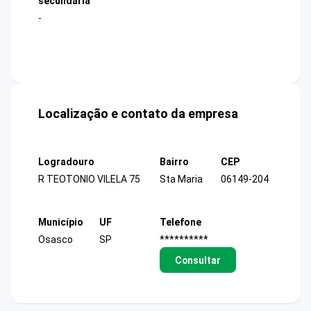
secundária
-
Localização e contato da empresa
Logradouro
Bairro
CEP
R TEOTONIO VILELA 75
Sta Maria
06149-204
Município
UF
Telefone
Osasco
SP
**********
Consultar