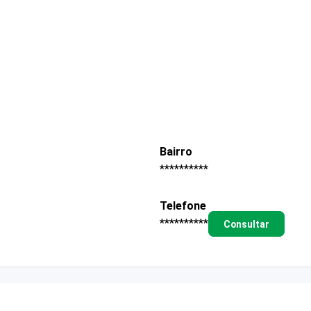
Bairro
**********
Telefone
**********
Consultar