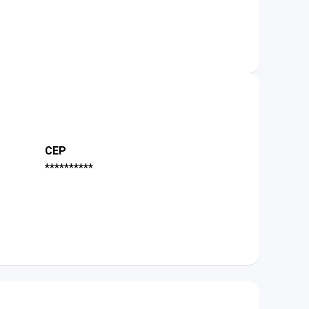
CEP
**********