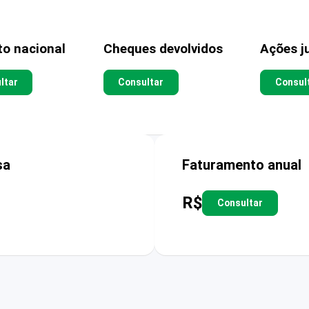
to nacional
Cheques devolvidos
Ações ju
ltar
Consultar
Consul
sa
Faturamento anual
R$
Consultar