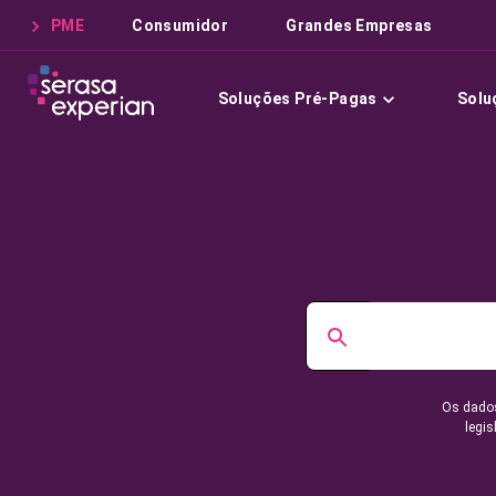
PME
Consumidor
Grandes Empresas
Soluções Pré-Pagas
Solu
Os dados
legis