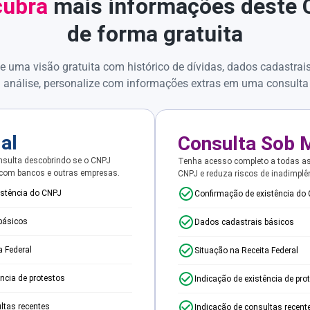
ubra
mais informações deste
de forma gratuita
e uma visão gratuita com histórico de dívidas, dados cadastrai
 análise, personalize com informações extras em uma consulta
ial
Consulta Sob 
sulta descobrindo se o CNPJ
Tenha acesso completo a todas a
 com bancos e outras empresas.
CNPJ e reduza riscos de inadimplê
istência do CNPJ
Confirmação de existência do
básicos
Dados cadastrais básicos
a Federal
Situação na Receita Federal
ência de protestos
Indicação de existência de pro
ltas recentes
Indicação de consultas recent