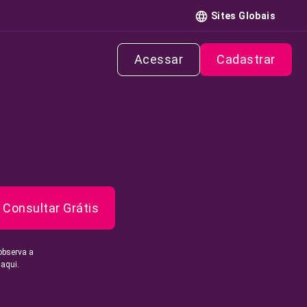
Sites Globais
Acessar
Cadastrar
Consultar Grátis
observa a
 aqui.