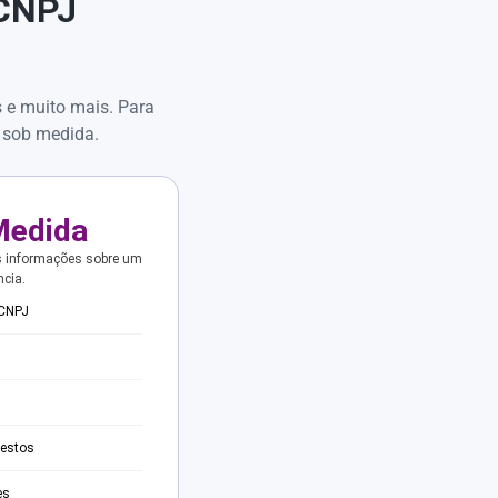
 CNPJ
s e muito mais. Para
 sob medida.
Medida
s informações sobre um
ncia.
 CNPJ
testos
es