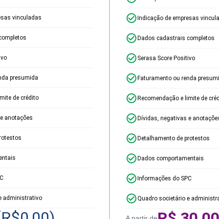
esas vinculadas
Indicação de empresas vincul
completos
Dados cadastrais completos
ivo
Serasa Score Positivo
nda presumida
Faturamento ou renda presum
ite de crédito
Recomendação e limite de créd
 e anotações
Dívidas, negativas e anotaçõe
rotestos
Detalhamento de protestos
ntais
Dados comportamentais
PC
Informações do SPC
e administrativo
Quadro societário e administr
(R$
0,00
)
R$
30,0
A partir de