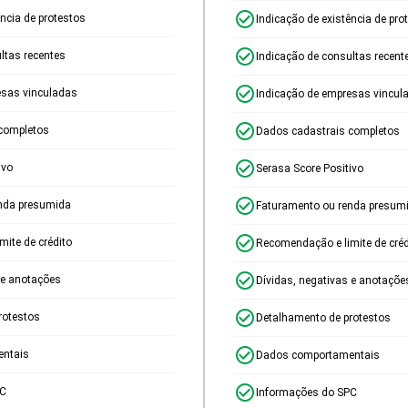
ência de protestos
Indicação de existência de pro
ltas recentes
Indicação de consultas recent
esas vinculadas
Indicação de empresas vincul
completos
Dados cadastrais completos
ivo
Serasa Score Positivo
nda presumida
Faturamento ou renda presum
ite de crédito
Recomendação e limite de créd
 e anotações
Dívidas, negativas e anotaçõe
rotestos
Detalhamento de protestos
ntais
Dados comportamentais
PC
Informações do SPC