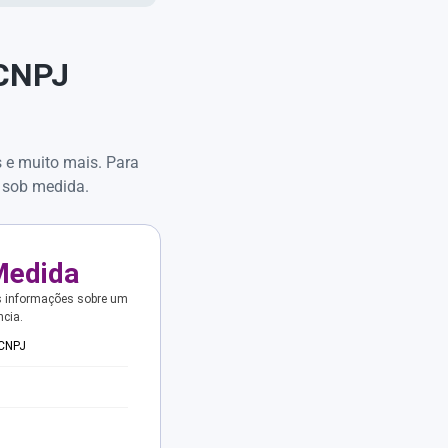
 CNPJ
s e muito mais. Para
 sob medida.
Medida
s informações sobre um
ncia.
 CNPJ