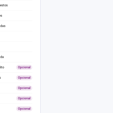
testos
es
adas
ida
ito
Opcional
s
Opcional
Opcional
Opcional
Opcional