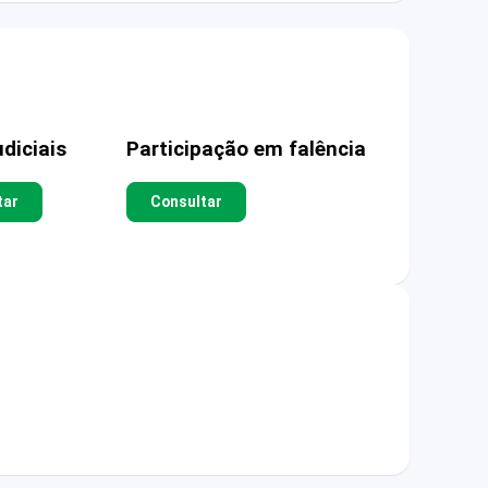
diciais
Participação em falência
tar
Consultar