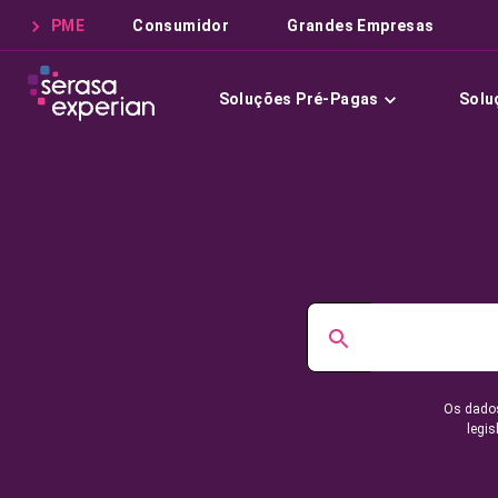
PME
Consumidor
Grandes Empresas
Soluções Pré-Pagas
Solu
Os dados
legis