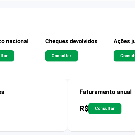
to nacional
Cheques devolvidos
Ações ju
ltar
Consultar
Consul
sa
Faturamento anual
R$
Consultar