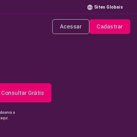
Sites Globais
Acessar
Cadastrar
Consultar Grátis
observa a
 aqui.