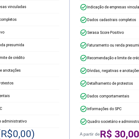
esas vinculadas
Indicação de empresas vincul
completos
Dados cadastrais completos
ivo
Serasa Score Positivo
nda presumida
Faturamento ou renda presum
ite de crédito
Recomendação e limite de créd
 e anotações
Dívidas, negativas e anotaçõe
rotestos
Detalhamento de protestos
ntais
Dados comportamentais
PC
Informações do SPC
e administrativo
Quadro societário e administr
(R$
0,00
)
R$
30,0
A partir de