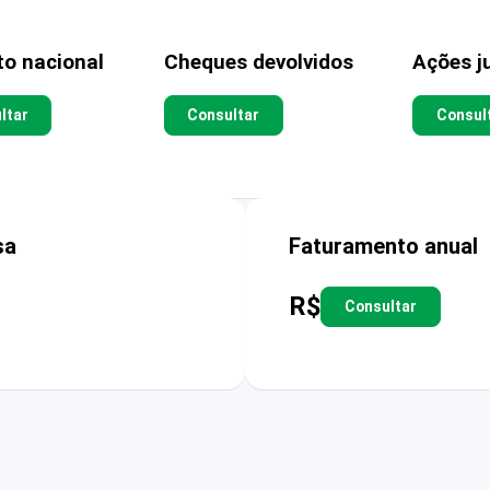
to nacional
Cheques devolvidos
Ações ju
ltar
Consultar
Consul
sa
Faturamento anual
R$
Consultar