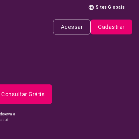
Sites Globais
Acessar
Cadastrar
Consultar Grátis
observa a
 aqui.