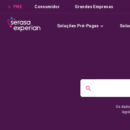
PME
Consumidor
Grandes Empresas
Soluções Pré-Pagas
Solu
Os dados
legis