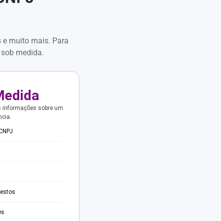
s e muito mais. Para
 sob medida.
Medida
s informações sobre um
ncia.
 CNPJ
testos
es