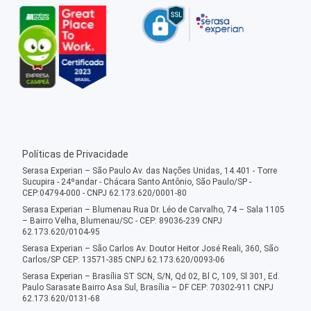
Políticas de Privacidade
Serasa Experian – São Paulo Av. das Nações Unidas, 14.401 - Torre
Sucupira - 24ºandar - Chácara Santo Antônio, São Paulo/SP -
CEP:04794-000 - CNPJ 62.173.620/0001-80
Serasa Experian – Blumenau Rua Dr. Léo de Carvalho, 74 – Sala 1105
– Bairro Velha, Blumenau/SC - CEP: 89036-239 CNPJ
62.173.620/0104-95
Serasa Experian – São Carlos Av. Doutor Heitor José Reali, 360, São
Carlos/SP CEP: 13571-385 CNPJ 62.173.620/0093-06
Serasa Experian – Brasília ST SCN, S/N, Qd 02, Bl C, 109, Sl 301, Ed.
Paulo Sarasate Bairro Asa Sul, Brasília – DF CEP: 70302-911 CNPJ
62.173.620/0131-68