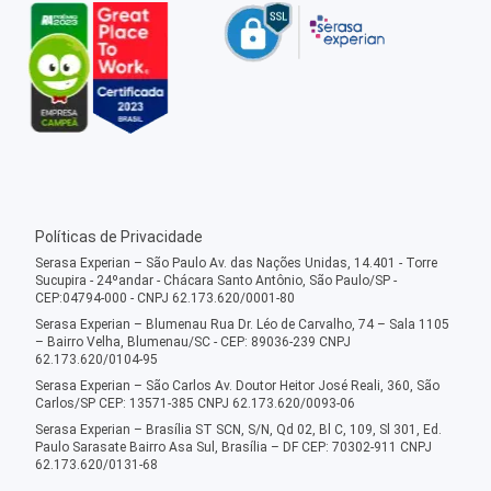
Políticas de Privacidade
Serasa Experian – São Paulo Av. das Nações Unidas, 14.401 - Torre
Sucupira - 24ºandar - Chácara Santo Antônio, São Paulo/SP -
CEP:04794-000 - CNPJ 62.173.620/0001-80
Serasa Experian – Blumenau Rua Dr. Léo de Carvalho, 74 – Sala 1105
– Bairro Velha, Blumenau/SC - CEP: 89036-239 CNPJ
62.173.620/0104-95
Serasa Experian – São Carlos Av. Doutor Heitor José Reali, 360, São
Carlos/SP CEP: 13571-385 CNPJ 62.173.620/0093-06
Serasa Experian – Brasília ST SCN, S/N, Qd 02, Bl C, 109, Sl 301, Ed.
Paulo Sarasate Bairro Asa Sul, Brasília – DF CEP: 70302-911 CNPJ
62.173.620/0131-68