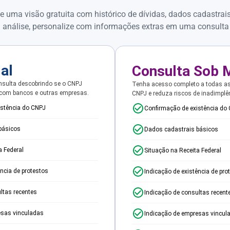
e uma visão gratuita com histórico de dívidas, dados cadastrai
 análise, personalize com informações extras em uma consulta
ial
Consulta Sob 
sulta descobrindo se o CNPJ
Tenha acesso completo a todas a
 com bancos e outras empresas.
CNPJ e reduza riscos de inadimplê
istência do CNPJ
Confirmação de existência do
básicos
Dados cadastrais básicos
a Federal
Situação na Receita Federal
ência de protestos
Indicação de existência de pro
ltas recentes
Indicação de consultas recent
esas vinculadas
Indicação de empresas vincul