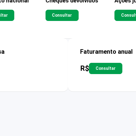
to nacional
Cheques devolvidos
Ações ju
ltar
Consultar
Consul
sa
Faturamento anual
R$
Consultar