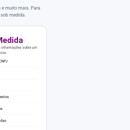
s e muito mais. Para
 sob medida.
Medida
s informações sobre um
ncia.
 CNPJ
testos
es
adas