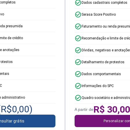
completos
Dados cadastrais completos
ivo
Serasa Score Positivo
nda presumida
Faturamento ou renda presum
ite de crédito
Recomendação e limite de créd
 e anotações
Dívidas, negativas e anotaçõe
rotestos
Detalhamento de protestos
ntais
Dados comportamentais
PC
Informações do SPC
e administrativo
Quadro societário e administr
(R$
0,00
)
R$
30,0
A partir de
sultar grátis
Personalizar con