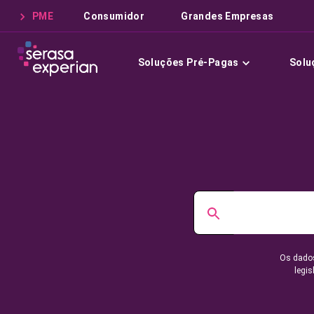
PME
Consumidor
Grandes Empresas
Soluções Pré-Pagas
Solu
Os dados
legis