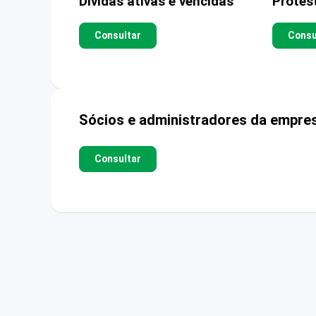
Dívidas ativas e vencidas
Protes
Consultar
Consu
Sócios e administradores da empre
Consultar