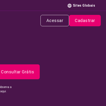
Sites Globais
Acessar
Cadastrar
Consultar Grátis
observa a
 aqui.