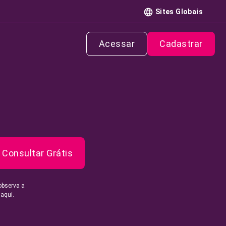
Sites Globais
Acessar
Cadastrar
Consultar Grátis
observa a
 aqui.