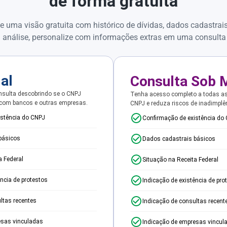
de forma gratuita
e uma visão gratuita com histórico de dívidas, dados cadastrai
 análise, personalize com informações extras em uma consulta
ial
Consulta Sob 
sulta descobrindo se o CNPJ
Tenha acesso completo a todas a
 com bancos e outras empresas.
CNPJ e reduza riscos de inadimplê
istência do CNPJ
Confirmação de existência do
básicos
Dados cadastrais básicos
a Federal
Situação na Receita Federal
ência de protestos
Indicação de existência de pro
ltas recentes
Indicação de consultas recent
esas vinculadas
Indicação de empresas vincul