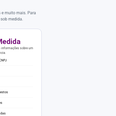
s e muito mais. Para
 sob medida.
Medida
s informações sobre um
ncia.
 CNPJ
testos
es
adas