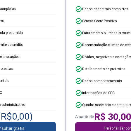
completos
Dados cadastrais completos
ivo
Serasa Score Positivo
nda presumida
Faturamento ou renda presum
ite de crédito
Recomendação e limite de créd
 e anotações
Dívidas, negativas e anotaçõe
rotestos
Detalhamento de protestos
ntais
Dados comportamentais
PC
Informações do SPC
e administrativo
Quadro societário e administr
(R$
0,00
)
R$
30,0
A partir de
sultar grátis
Personalizar con