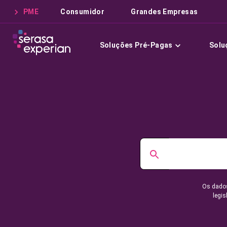
PME
Consumidor
Grandes Empresas
Soluções Pré-Pagas
Solu
Os dados
legis