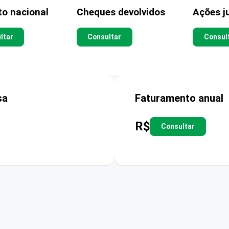
to nacional
Cheques devolvidos
Ações ju
ltar
Consultar
Consul
sa
Faturamento anual
R$
Consultar