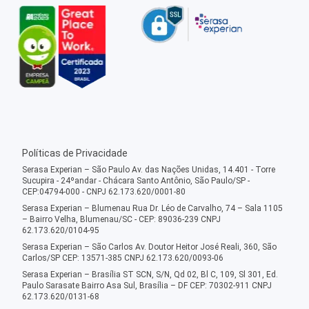
Políticas de Privacidade
Serasa Experian – São Paulo Av. das Nações Unidas, 14.401 - Torre
Sucupira - 24ºandar - Chácara Santo Antônio, São Paulo/SP -
CEP:04794-000 - CNPJ 62.173.620/0001-80
Serasa Experian – Blumenau Rua Dr. Léo de Carvalho, 74 – Sala 1105
– Bairro Velha, Blumenau/SC - CEP: 89036-239 CNPJ
62.173.620/0104-95
Serasa Experian – São Carlos Av. Doutor Heitor José Reali, 360, São
Carlos/SP CEP: 13571-385 CNPJ 62.173.620/0093-06
Serasa Experian – Brasília ST SCN, S/N, Qd 02, Bl C, 109, Sl 301, Ed.
Paulo Sarasate Bairro Asa Sul, Brasília – DF CEP: 70302-911 CNPJ
62.173.620/0131-68