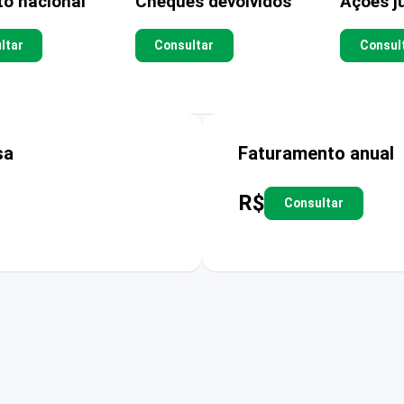
to nacional
Cheques devolvidos
Ações ju
ltar
Consultar
Consul
sa
Faturamento anual
R$
Consultar