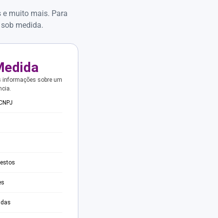
s e muito mais. Para
 sob medida.
Medida
s informações sobre um
ncia.
 CNPJ
testos
es
adas