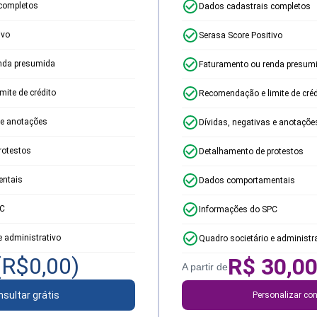
completos
Dados cadastrais completos
ivo
Serasa Score Positivo
nda presumida
Faturamento ou renda presum
ite de crédito
Recomendação e limite de créd
 e anotações
Dívidas, negativas e anotaçõe
rotestos
Detalhamento de protestos
ntais
Dados comportamentais
PC
Informações do SPC
e administrativo
Quadro societário e administr
(R$
0,00
)
R$
30,0
A partir de
sultar grátis
Personalizar con