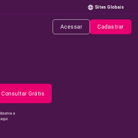
Sites Globais
Acessar
Cadastrar
Consultar Grátis
observa a
 aqui.