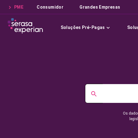
PME
Consumidor
Grandes Empresas
Soluções Pré-Pagas
Solu
Os dados
legis