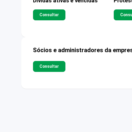
Dívidas ativas e vencidas
Protes
Consultar
Consu
Sócios e administradores da empre
Consultar