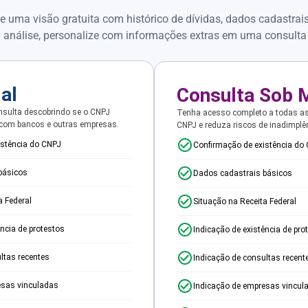
e uma visão gratuita com histórico de dívidas, dados cadastrai
 análise, personalize com informações extras em uma consulta
ial
Consulta Sob 
sulta descobrindo se o CNPJ
Tenha acesso completo a todas a
 com bancos e outras empresas.
CNPJ e reduza riscos de inadimplê
istência do CNPJ
Confirmação de existência do
básicos
Dados cadastrais básicos
a Federal
Situação na Receita Federal
ência de protestos
Indicação de existência de pro
ltas recentes
Indicação de consultas recent
esas vinculadas
Indicação de empresas vincul