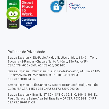
Políticas de Privacidade
Serasa Experian – São Paulo Av. das Nações Unidas, 14.401 - Torre
Sucupira - 24ºandar - Chácara Santo Antônio, São Paulo/SP -
CEP:04794-000 - CNPJ 62.173.620/0001-80
Serasa Experian – Blumenau Rua Dr. Léo de Carvalho, 74 – Sala 1105
– Bairro Velha, Blumenau/SC - CEP: 89036-239 CNPJ
62.173.620/0104-95
Serasa Experian – São Carlos Av. Doutor Heitor José Reali, 360, São
Carlos/SP CEP: 13571-385 CNPJ 62.173.620/0093-06
Serasa Experian – Brasília ST SCN, S/N, Qd 02, Bl C, 109, Sl 301, Ed.
Paulo Sarasate Bairro Asa Sul, Brasília – DF CEP: 70302-911 CNPJ
62.173.620/0131-68