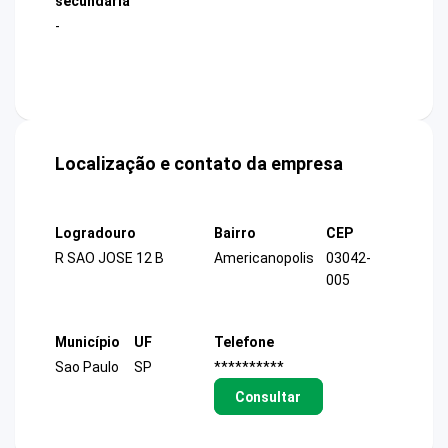
secundária
-
Localização e contato da empresa
Logradouro
Bairro
CEP
R SAO JOSE 12 B
Americanopolis
03042-
005
Município
UF
Telefone
Sao Paulo
SP
**********
Consultar