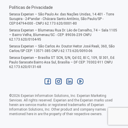
Políticas de Privacidade
Serasa Experian – São Paulo Av. das Nações Unidas, 14.401 - Torre
Sucupira - 24ºandar - Chácara Santo Antônio, São Paulo/SP -
CEP:04794-000 - CNPJ 62.173.620/0001-80
Serasa Experian – Blumenau Rua Dr. Léo de Carvalho, 74 – Sala 1105
– Bairro Velha, Blumenau/SC - CEP: 89036-239 CNPJ
62.173.620/0104-95
Serasa Experian – São Carlos Av. Doutor Heitor José Reali, 360, São
Carlos/SP CEP: 13571-385 CNPJ 62.173.620/0093-06
Serasa Experian – Brasília ST SCN, S/N, Qd 02, Bl C, 109, Sl 301, Ed.
Paulo Sarasate Bairro Asa Sul, Brasília – DF CEP: 70302-911 CNPJ
62.173.620/0131-68
©
2026
Experian Information Solutions, Inc. Experian Marketing
Services. All rights reserved. Experian and the Experian marks used
herein are service marks or registered trademarks of Experian
Information Solutions, Inc. Other product and company names
mentioned here in are the property of their respective owners.