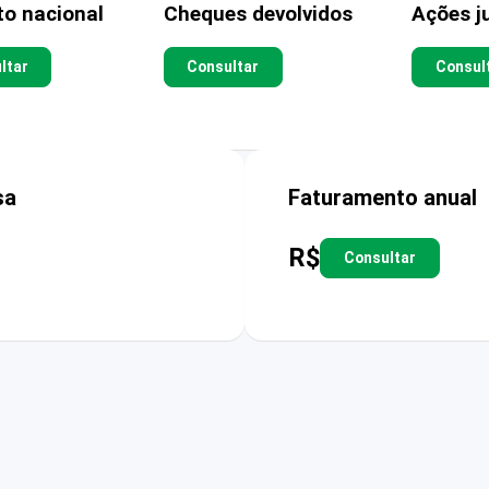
to nacional
Cheques devolvidos
Ações ju
ltar
Consultar
Consul
sa
Faturamento anual
R$
Consultar