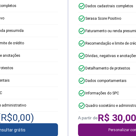
completos
Dados cadastrais completos
ivo
Serasa Score Positivo
nda presumida
Faturamento ou renda presum
ite de crédito
Recomendação e limite de créd
 e anotações
Dívidas, negativas e anotaçõe
rotestos
Detalhamento de protestos
ntais
Dados comportamentais
PC
Informações do SPC
e administrativo
Quadro societário e administr
(R$
0,00
)
R$
30,0
A partir de
sultar grátis
Personalizar con