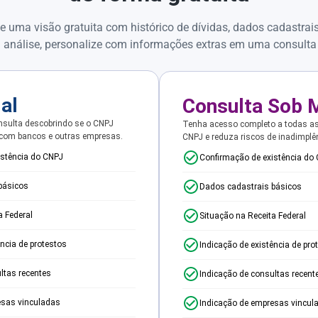
e uma visão gratuita com histórico de dívidas, dados cadastrai
 análise, personalize com informações extras em uma consulta
ial
Consulta Sob 
sulta descobrindo se o CNPJ
Tenha acesso completo a todas a
 com bancos e outras empresas.
CNPJ e reduza riscos de inadimplê
istência do CNPJ
Confirmação de existência do
básicos
Dados cadastrais básicos
a Federal
Situação na Receita Federal
ência de protestos
Indicação de existência de pro
ltas recentes
Indicação de consultas recent
esas vinculadas
Indicação de empresas vincul