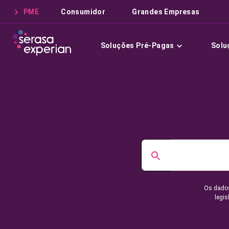
PME
Consumidor
Grandes Empresas
Soluções Pré-Pagas
Solu
Os dados
legis