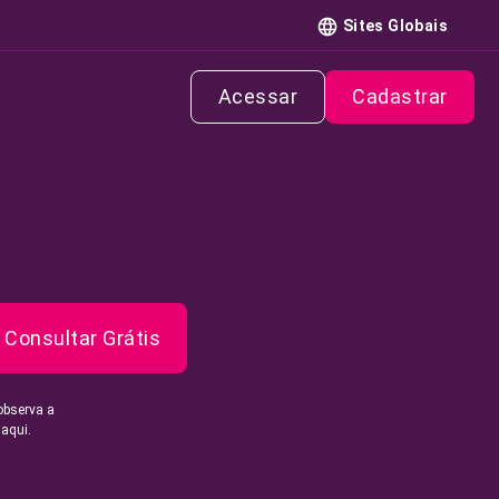
Sites Globais
Acessar
Cadastrar
Consultar Grátis
observa a
 aqui.