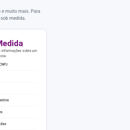
s e muito mais. Para
 sob medida.
Medida
s informações sobre um
ncia.
 CNPJ
testos
es
adas