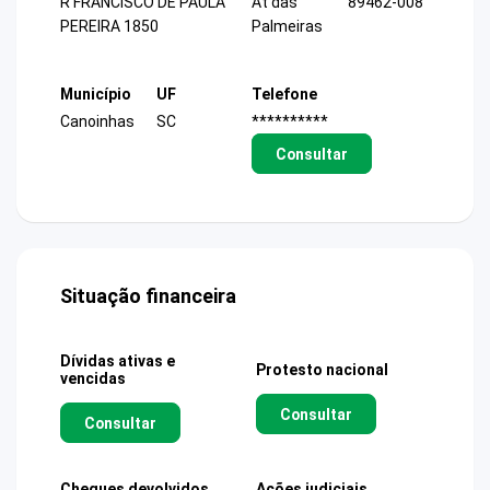
R FRANCISCO DE PAULA
At das
89462-008
PEREIRA 1850
Palmeiras
Município
UF
Telefone
Canoinhas
SC
**********
Consultar
Situação financeira
Dívidas ativas e
Protesto nacional
vencidas
Consultar
Consultar
Cheques devolvidos
Ações judiciais