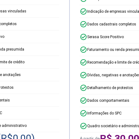
esas vinculadas
Indicação de empresas vincul
completos
Dados cadastrais completos
ivo
Serasa Score Positivo
nda presumida
Faturamento ou renda presum
ite de crédito
Recomendação e limite de créd
 e anotações
Dívidas, negativas e anotaçõe
rotestos
Detalhamento de protestos
ntais
Dados comportamentais
PC
Informações do SPC
e administrativo
Quadro societário e administr
(R$
0,00
)
R$
30,0
A partir de