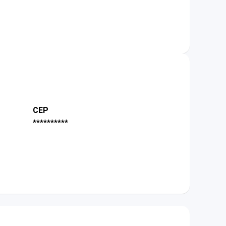
CEP
**********