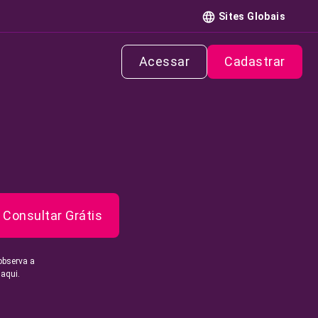
Sites Globais
Acessar
Cadastrar
Consultar Grátis
observa a
 aqui.