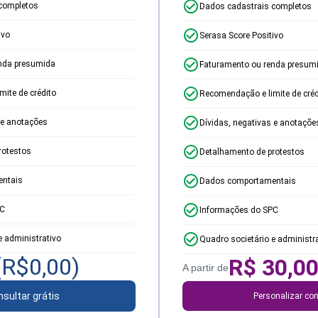
completos
Dados cadastrais completos
ivo
Serasa Score Positivo
nda presumida
Faturamento ou renda presum
ite de crédito
Recomendação e limite de créd
 e anotações
Dívidas, negativas e anotaçõe
rotestos
Detalhamento de protestos
ntais
Dados comportamentais
PC
Informações do SPC
e administrativo
Quadro societário e administr
(R$
0,00
)
R$
30,0
A partir de
sultar grátis
Personalizar con