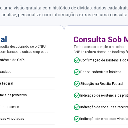
e uma visão gratuita com histórico de dívidas, dados cadastrai
 análise, personalize com informações extras em uma consulta
ial
Consulta Sob 
sulta descobrindo se o CNPJ
Tenha acesso completo a todas a
 com bancos e outras empresas.
CNPJ e reduza riscos de inadimplê
istência do CNPJ
Confirmação de existência do
básicos
Dados cadastrais básicos
a Federal
Situação na Receita Federal
ência de protestos
Indicação de existência de pro
ltas recentes
Indicação de consultas recent
esas vinculadas
Indicação de empresas vincul