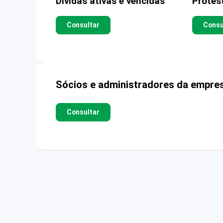
Dívidas ativas e vencidas
Protes
Consultar
Consu
Sócios e administradores da empre
Consultar