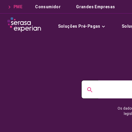
PME
Consumidor
Grandes Empresas
Soluções Pré-Pagas
Solu
Os dados
legis