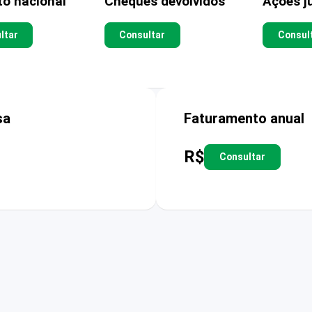
to nacional
Cheques devolvidos
Ações ju
ltar
Consultar
Consul
sa
Faturamento anual
R$
Consultar