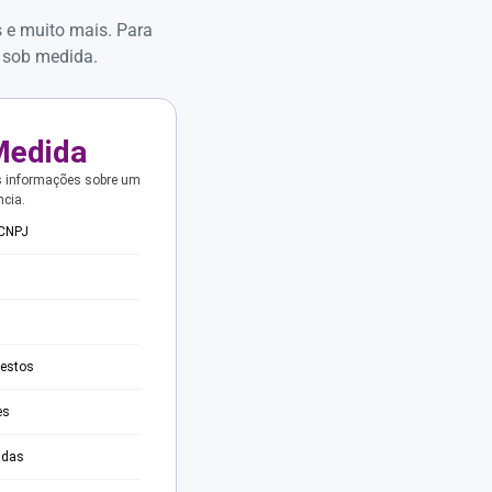
s e muito mais. Para
 sob medida.
Medida
s informações sobre um
ncia.
 CNPJ
testos
es
adas