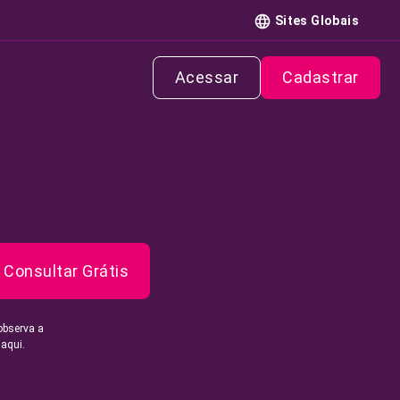
Sites Globais
Acessar
Cadastrar
Consultar Grátis
observa a
 aqui.