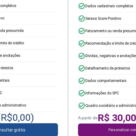
completos
Dados cadastrais completos
ivo
Serasa Score Positivo
nda presumida
Faturamento ou renda presum
ite de crédito
Recomendação e limite de créd
 e anotações
Dívidas, negativas e anotaçõe
rotestos
Detalhamento de protestos
ntais
Dados comportamentais
PC
Informações do SPC
e administrativo
Quadro societário e administr
(R$
0,00
)
R$
30,0
A partir de
sultar grátis
Personalizar con