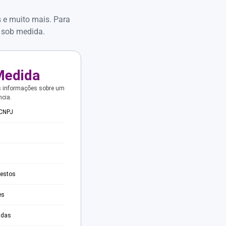
s e muito mais. Para
 sob medida.
Medida
s informações sobre um
ncia.
 CNPJ
testos
es
adas