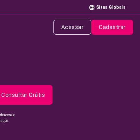
Sites Globais
Acessar
Cadastrar
Consultar Grátis
observa a
 aqui.