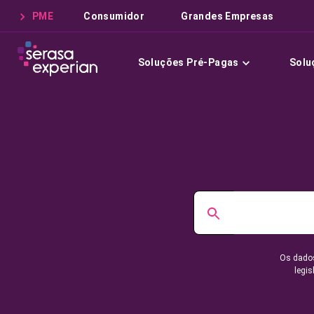
PME
Consumidor
Grandes Empresas
Soluções Pré-Pagas
Solu
Os dados
legis