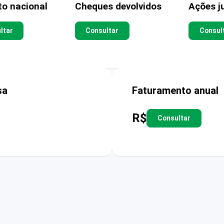
to nacional
Cheques devolvidos
Ações ju
ltar
Consultar
Consul
sa
Faturamento anual
R$
Consultar