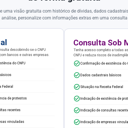
e uma visão gratuita com histórico de dívidas, dados cadastrai
 análise, personalize com informações extras em uma consulta
ial
Consulta Sob 
sulta descobrindo se o CNPJ
Tenha acesso completo a todas a
 com bancos e outras empresas.
CNPJ e reduza riscos de inadimplê
istência do CNPJ
Confirmação de existência do
básicos
Dados cadastrais básicos
a Federal
Situação na Receita Federal
ência de protestos
Indicação de existência de pro
ltas recentes
Indicação de consultas recent
esas vinculadas
Indicação de empresas vincul