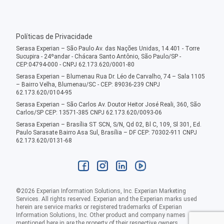
Políticas de Privacidade
Serasa Experian – São Paulo Av. das Nações Unidas, 14.401 - Torre
Sucupira - 24ºandar - Chácara Santo Antônio, São Paulo/SP -
CEP:04794-000 - CNPJ 62.173.620/0001-80
Serasa Experian – Blumenau Rua Dr. Léo de Carvalho, 74 – Sala 1105
– Bairro Velha, Blumenau/SC - CEP: 89036-239 CNPJ
62.173.620/0104-95
Serasa Experian – São Carlos Av. Doutor Heitor José Reali, 360, São
Carlos/SP CEP: 13571-385 CNPJ 62.173.620/0093-06
Serasa Experian – Brasília ST SCN, S/N, Qd 02, Bl C, 109, Sl 301, Ed.
Paulo Sarasate Bairro Asa Sul, Brasília – DF CEP: 70302-911 CNPJ
62.173.620/0131-68
©
2026
Experian Information Solutions, Inc. Experian Marketing
Services. All rights reserved. Experian and the Experian marks used
herein are service marks or registered trademarks of Experian
Information Solutions, Inc. Other product and company names
mentioned here in are the property of their respective owners.