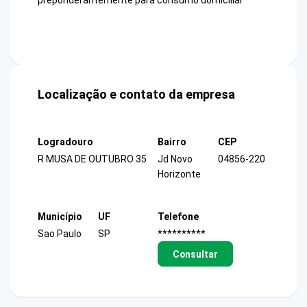
preponderantemente para consumo domiciliar
Localização e contato da empresa
Logradouro
Bairro
CEP
R MUSA DE OUTUBRO 35
Jd Novo
04856-220
Horizonte
Município
UF
Telefone
Sao Paulo
SP
**********
Consultar