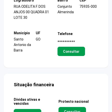
Logradouro
Bairro
CEP
RUA ODELITA F. DOS
Conjunto
75935-000
ANJOS 00 QUADRA 01
Almerinda
LOTE 30
Município
UF
Telefone
Santo
GO
**********
Antonio da
Barra
Consultar
Situação financeira
Dívidas ativas e
Protesto nacional
vencidas
Consultar