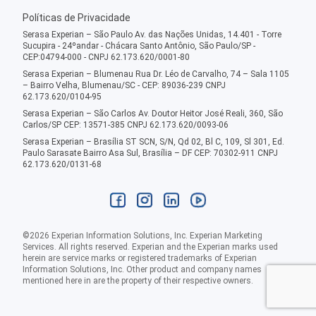
Políticas de Privacidade
Serasa Experian – São Paulo Av. das Nações Unidas, 14.401 - Torre
Sucupira - 24ºandar - Chácara Santo Antônio, São Paulo/SP -
CEP:04794-000 - CNPJ 62.173.620/0001-80
Serasa Experian – Blumenau Rua Dr. Léo de Carvalho, 74 – Sala 1105
– Bairro Velha, Blumenau/SC - CEP: 89036-239 CNPJ
62.173.620/0104-95
Serasa Experian – São Carlos Av. Doutor Heitor José Reali, 360, São
Carlos/SP CEP: 13571-385 CNPJ 62.173.620/0093-06
Serasa Experian – Brasília ST SCN, S/N, Qd 02, Bl C, 109, Sl 301, Ed.
Paulo Sarasate Bairro Asa Sul, Brasília – DF CEP: 70302-911 CNPJ
62.173.620/0131-68
©
2026
Experian Information Solutions, Inc. Experian Marketing
Services. All rights reserved. Experian and the Experian marks used
herein are service marks or registered trademarks of Experian
Information Solutions, Inc. Other product and company names
mentioned here in are the property of their respective owners.