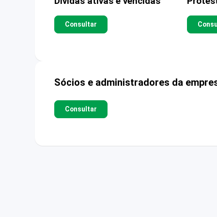
Dívidas ativas e vencidas
Protes
Consultar
Consu
Sócios e administradores da empre
Consultar