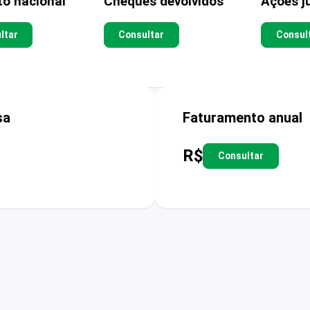
to nacional
Cheques devolvidos
Ações ju
ltar
Consultar
Consul
sa
Faturamento anual
R$
Consultar