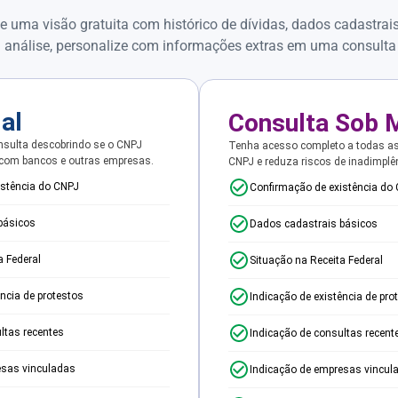
e uma visão gratuita com histórico de dívidas, dados cadastrai
 análise, personalize com informações extras em uma consulta
ial
Consulta Sob 
sulta descobrindo se o CNPJ
Tenha acesso completo a todas a
 com bancos e outras empresas.
CNPJ e reduza riscos de inadimplê
istência do CNPJ
Confirmação de existência do
básicos
Dados cadastrais básicos
a Federal
Situação na Receita Federal
ência de protestos
Indicação de existência de pro
ltas recentes
Indicação de consultas recent
esas vinculadas
Indicação de empresas vincul