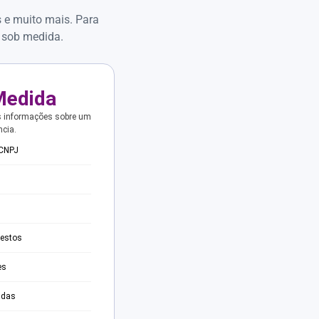
s e muito mais. Para
 sob medida.
Medida
s informações sobre um
ncia.
 CNPJ
testos
es
adas