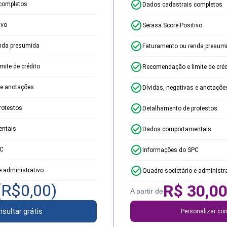
completos
Dados cadastrais completos
ivo
Serasa Score Positivo
nda presumida
Faturamento ou renda presum
ite de crédito
Recomendação e limite de créd
 e anotações
Dívidas, negativas e anotaçõe
rotestos
Detalhamento de protestos
ntais
Dados comportamentais
PC
Informações do SPC
e administrativo
Quadro societário e administr
(R$
0,00
)
R$
30,0
A partir de
sultar grátis
Personalizar con