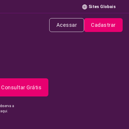
Sites Globais
Acessar
Cadastrar
Consultar Grátis
observa a
 aqui.