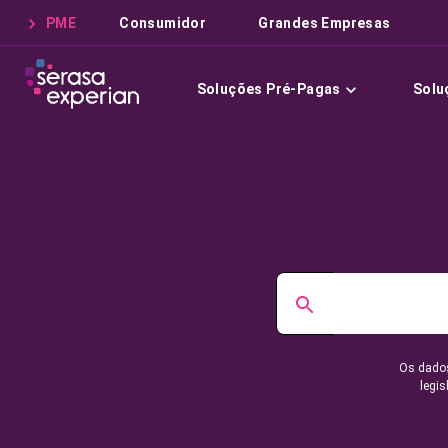
PME
Consumidor
Grandes Empresas
Soluções Pré-Pagas
Solu
Os dados
legis