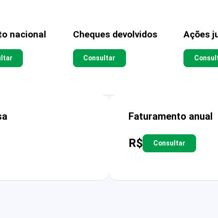
to nacional
Cheques devolvidos
Ações ju
ltar
Consultar
Consul
sa
Faturamento anual
R$
Consultar