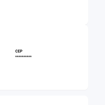
CEP
**********