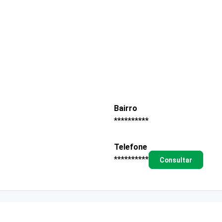
Bairro
**********
Telefone
**********
Consultar