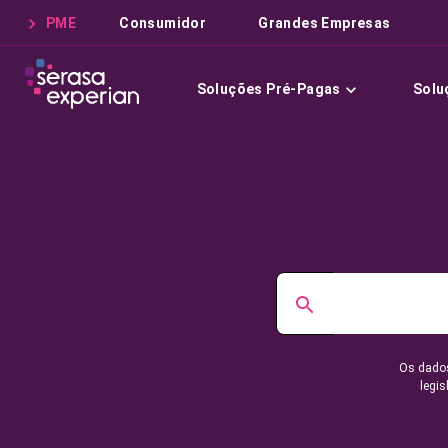
PME
Consumidor
Grandes Empresas
Soluções Pré-Pagas
Solu
Os dados
legis