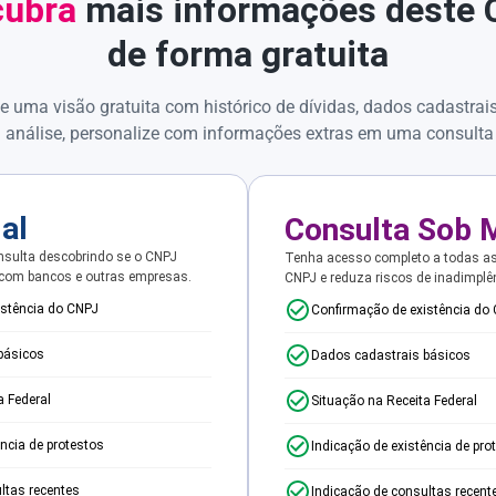
ubra
mais informações deste
de forma gratuita
e uma visão gratuita com histórico de dívidas, dados cadastrai
 análise, personalize com informações extras em uma consulta
ial
Consulta Sob 
sulta descobrindo se o CNPJ
Tenha acesso completo a todas a
 com bancos e outras empresas.
CNPJ e reduza riscos de inadimplê
istência do CNPJ
Confirmação de existência do
básicos
Dados cadastrais básicos
a Federal
Situação na Receita Federal
ência de protestos
Indicação de existência de pro
ltas recentes
Indicação de consultas recent