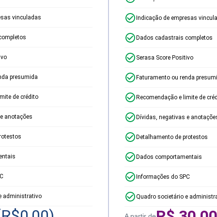
esas vinculadas
Indicação de empresas vincul
completos
Dados cadastrais completos
ivo
Serasa Score Positivo
nda presumida
Faturamento ou renda presum
ite de crédito
Recomendação e limite de créd
 e anotações
Dívidas, negativas e anotaçõe
rotestos
Detalhamento de protestos
ntais
Dados comportamentais
PC
Informações do SPC
e administrativo
Quadro societário e administr
(R$
0,00
)
R$
30,0
A partir de