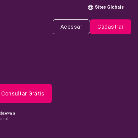
Sites Globais
Acessar
Cadastrar
Consultar Grátis
observa a
 aqui.