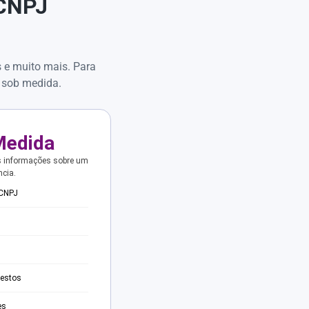
 CNPJ
s e muito mais. Para
 sob medida.
Medida
s informações sobre um
ncia.
 CNPJ
testos
es