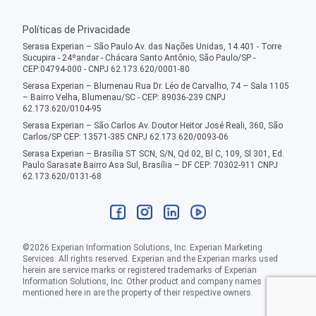
Políticas de Privacidade
Serasa Experian – São Paulo Av. das Nações Unidas, 14.401 - Torre
Sucupira - 24ºandar - Chácara Santo Antônio, São Paulo/SP -
CEP:04794-000 - CNPJ 62.173.620/0001-80
Serasa Experian – Blumenau Rua Dr. Léo de Carvalho, 74 – Sala 1105
– Bairro Velha, Blumenau/SC - CEP: 89036-239 CNPJ
62.173.620/0104-95
Serasa Experian – São Carlos Av. Doutor Heitor José Reali, 360, São
Carlos/SP CEP: 13571-385 CNPJ 62.173.620/0093-06
Serasa Experian – Brasília ST SCN, S/N, Qd 02, Bl C, 109, Sl 301, Ed.
Paulo Sarasate Bairro Asa Sul, Brasília – DF CEP: 70302-911 CNPJ
62.173.620/0131-68
©
2026
Experian Information Solutions, Inc. Experian Marketing
Services. All rights reserved. Experian and the Experian marks used
herein are service marks or registered trademarks of Experian
Information Solutions, Inc. Other product and company names
mentioned here in are the property of their respective owners.