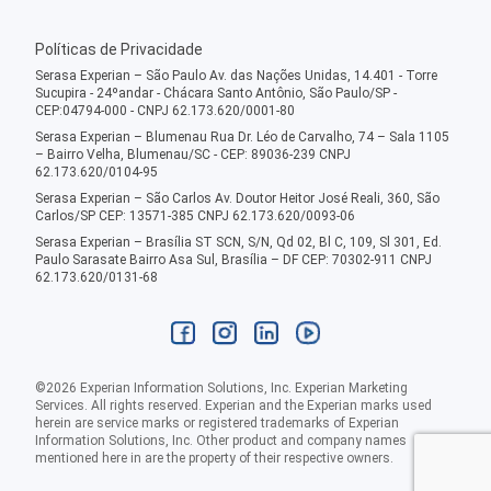
Políticas de Privacidade
Serasa Experian – São Paulo Av. das Nações Unidas, 14.401 - Torre
Sucupira - 24ºandar - Chácara Santo Antônio, São Paulo/SP -
CEP:04794-000 - CNPJ 62.173.620/0001-80
Serasa Experian – Blumenau Rua Dr. Léo de Carvalho, 74 – Sala 1105
– Bairro Velha, Blumenau/SC - CEP: 89036-239 CNPJ
62.173.620/0104-95
Serasa Experian – São Carlos Av. Doutor Heitor José Reali, 360, São
Carlos/SP CEP: 13571-385 CNPJ 62.173.620/0093-06
Serasa Experian – Brasília ST SCN, S/N, Qd 02, Bl C, 109, Sl 301, Ed.
Paulo Sarasate Bairro Asa Sul, Brasília – DF CEP: 70302-911 CNPJ
62.173.620/0131-68
©
2026
Experian Information Solutions, Inc. Experian Marketing
Services. All rights reserved. Experian and the Experian marks used
herein are service marks or registered trademarks of Experian
Information Solutions, Inc. Other product and company names
mentioned here in are the property of their respective owners.