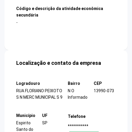
Código e descrição da atividade econômica
secundária
-
Localização e contato da empresa
Logradouro
Bairro
CEP
RUA FLORIANO PEIXOTO
N O
13990-073
S N MERC MUNICIPAL S 9
Informado
Município
UF
Telefone
Espirito
SP
**********
Santo do