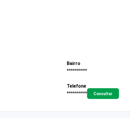
Bairro
**********
Telefone
**********
Consultar