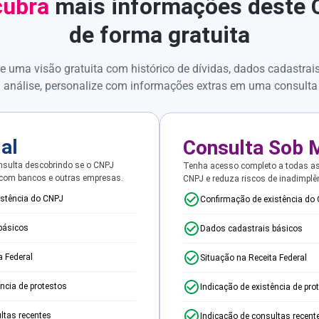
ubra
mais informações deste
de forma gratuita
e uma visão gratuita com histórico de dívidas, dados cadastrai
 análise, personalize com informações extras em uma consulta
ial
Consulta Sob 
sulta descobrindo se o CNPJ
Tenha acesso completo a todas a
 com bancos e outras empresas.
CNPJ e reduza riscos de inadimplê
istência do CNPJ
Confirmação de existência do
básicos
Dados cadastrais básicos
a Federal
Situação na Receita Federal
ência de protestos
Indicação de existência de pro
ltas recentes
Indicação de consultas recent