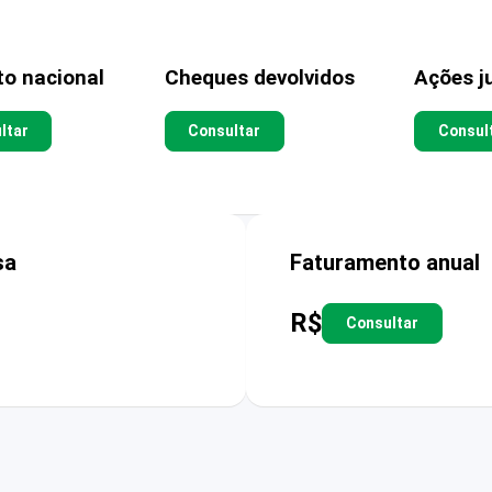
to nacional
Cheques devolvidos
Ações ju
ltar
Consultar
Consul
sa
Faturamento anual
R$
Consultar