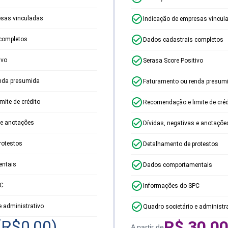
esas vinculadas
Indicação de empresas vincul
completos
Dados cadastrais completos
ivo
Serasa Score Positivo
nda presumida
Faturamento ou renda presum
ite de crédito
Recomendação e limite de créd
 e anotações
Dívidas, negativas e anotaçõe
rotestos
Detalhamento de protestos
ntais
Dados comportamentais
PC
Informações do SPC
e administrativo
Quadro societário e administr
(R$
0,00
)
R$
30,0
A partir de