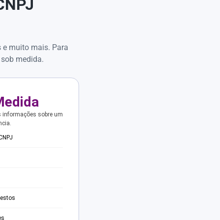
 CNPJ
s e muito mais. Para
 sob medida.
Medida
s informações sobre um
ncia.
 CNPJ
testos
es