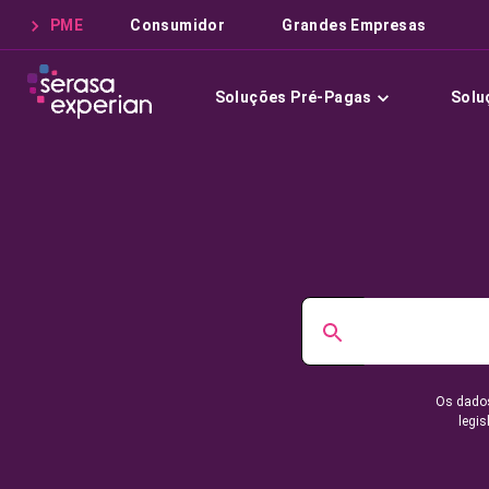
PME
Consumidor
Grandes Empresas
Soluções Pré-Pagas
Solu
Os dados
legis