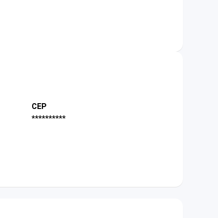
CEP
**********