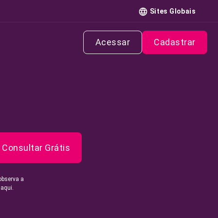
Sites Globais
Acessar
Cadastrar
Consultar Grátis
observa a
 aqui.