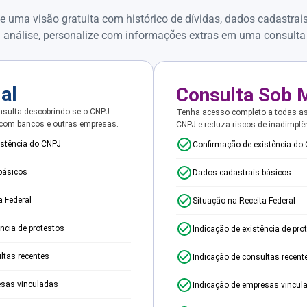
e uma visão gratuita com histórico de dívidas, dados cadastrai
 análise, personalize com informações extras em uma consulta
ial
Consulta Sob 
sulta descobrindo se o CNPJ
Tenha acesso completo a todas a
 com bancos e outras empresas.
CNPJ e reduza riscos de inadimplê
istência do CNPJ
Confirmação de existência do
básicos
Dados cadastrais básicos
a Federal
Situação na Receita Federal
ência de protestos
Indicação de existência de pro
ltas recentes
Indicação de consultas recent
esas vinculadas
Indicação de empresas vincul