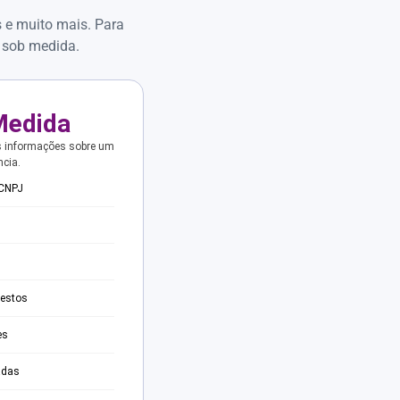
s e muito mais. Para
 sob medida.
Medida
s informações sobre um
ncia.
 CNPJ
testos
es
adas