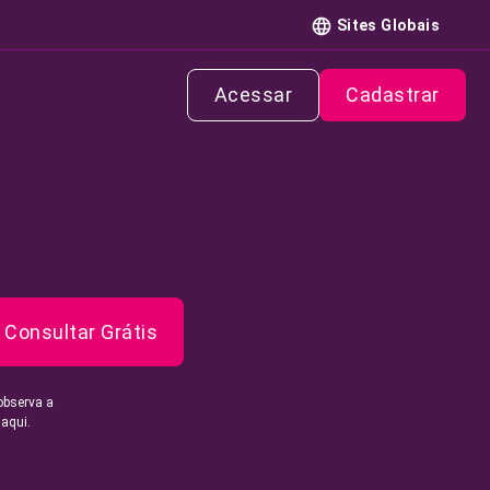
Sites Globais
Acessar
Cadastrar
Consultar Grátis
observa a
 aqui.