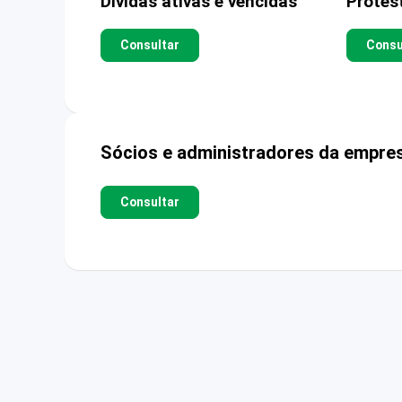
Dívidas ativas e vencidas
Protes
Consultar
Consu
Sócios e administradores da empre
Consultar