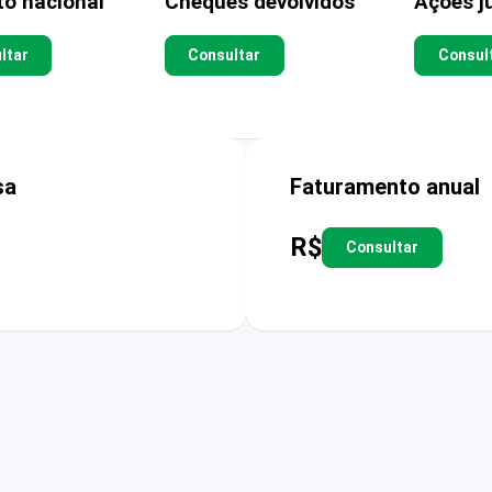
to nacional
Cheques devolvidos
Ações ju
ltar
Consultar
Consul
sa
Faturamento anual
R$
Consultar