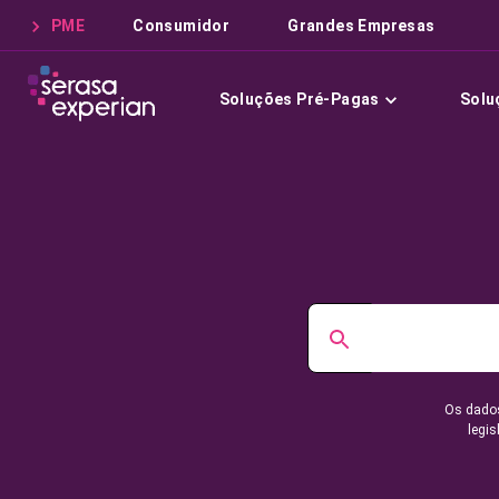
PME
Consumidor
Grandes Empresas
Soluções Pré-Pagas
Solu
Os dados
legis