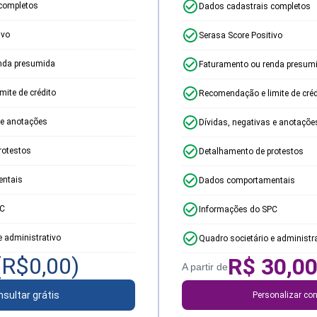
completos
Dados cadastrais completos
ivo
Serasa Score Positivo
nda presumida
Faturamento ou renda presum
ite de crédito
Recomendação e limite de créd
 e anotações
Dívidas, negativas e anotaçõe
rotestos
Detalhamento de protestos
ntais
Dados comportamentais
PC
Informações do SPC
e administrativo
Quadro societário e administr
(R$
0,00
)
R$
30,0
A partir de
sultar grátis
Personalizar con