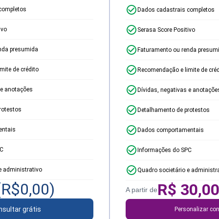
completos
Dados cadastrais completos
ivo
Serasa Score Positivo
nda presumida
Faturamento ou renda presum
ite de crédito
Recomendação e limite de créd
 e anotações
Dívidas, negativas e anotaçõe
rotestos
Detalhamento de protestos
ntais
Dados comportamentais
PC
Informações do SPC
e administrativo
Quadro societário e administr
(R$
0,00
)
R$
30,0
A partir de
sultar grátis
Personalizar con