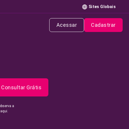
Sites Globais
Acessar
Cadastrar
Consultar Grátis
observa a
 aqui.