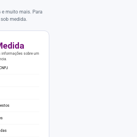
s e muito mais. Para
 sob medida.
Medida
s informações sobre um
ncia.
 CNPJ
testos
es
adas