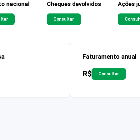
to nacional
Cheques devolvidos
Ações ju
ltar
Consultar
Consul
sa
Faturamento anual
R$
Consultar