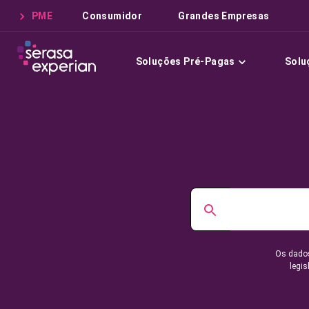
PME
Consumidor
Grandes Empresas
Soluções Pré-Pagas
Solu
Os dados
legis