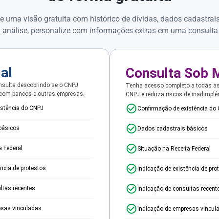
e uma visão gratuita com histórico de dívidas, dados cadastrai
 análise, personalize com informações extras em uma consulta
ial
Consulta Sob 
sulta descobrindo se o CNPJ
Tenha acesso completo a todas a
 com bancos e outras empresas.
CNPJ e reduza riscos de inadimplê
istência do CNPJ
Confirmação de existência do
básicos
Dados cadastrais básicos
a Federal
Situação na Receita Federal
ência de protestos
Indicação de existência de pro
ltas recentes
Indicação de consultas recent
esas vinculadas
Indicação de empresas vincul