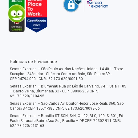
Políticas de Privacidade
Serasa Experian – São Paulo Av. das Nações Unidas, 14.401 - Torre
Sucupira - 24ºandar - Chácara Santo Antônio, São Paulo/SP -
CEP:04794-000 - CNPJ 62.173.620/0001-80
Serasa Experian – Blumenau Rua Dr. Léo de Carvalho, 74 – Sala 1105
– Bairro Velha, Blumenau/SC - CEP: 89036-239 CNPJ
62.173.620/0104-95
Serasa Experian – São Carlos Av. Doutor Heitor José Reali, 360, São
Carlos/SP CEP: 13571-385 CNPJ 62.173.620/0093-06
Serasa Experian – Brasília ST SCN, S/N, Qd 02, Bl C, 109, Sl 301, Ed.
Paulo Sarasate Bairro Asa Sul, Brasília – DF CEP: 70302-911 CNPJ
62.173.620/0131-68