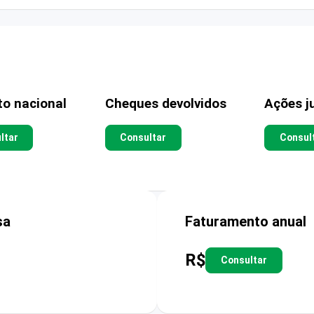
to nacional
Cheques devolvidos
Ações ju
ltar
Consultar
Consul
sa
Faturamento anual
R$
Consultar