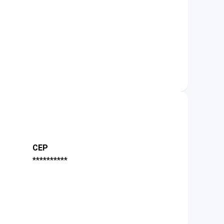
CEP
**********