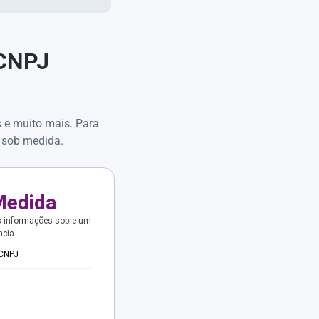
 CNPJ
s e muito mais. Para
 sob medida.
Medida
s informações sobre um
ncia.
 CNPJ