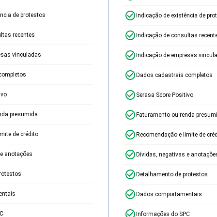
ência de protestos
Indicação de existência de pro
ltas recentes
Indicação de consultas recent
esas vinculadas
Indicação de empresas vincul
completos
Dados cadastrais completos
ivo
Serasa Score Positivo
nda presumida
Faturamento ou renda presum
ite de crédito
Recomendação e limite de créd
 e anotações
Dívidas, negativas e anotaçõe
rotestos
Detalhamento de protestos
ntais
Dados comportamentais
PC
Informações do SPC