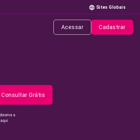
Sites Globais
Acessar
Cadastrar
Consultar Grátis
observa a
 aqui.