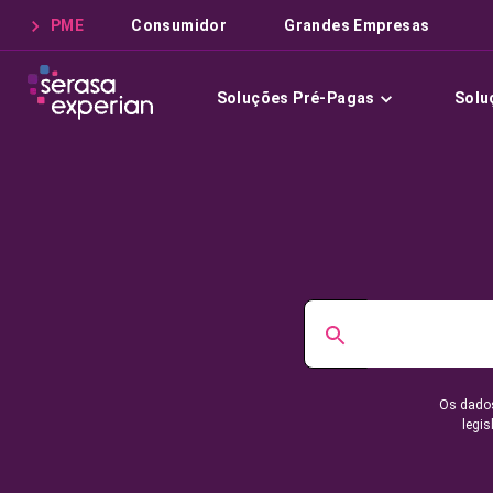
PME
Consumidor
Grandes Empresas
Soluções Pré-Pagas
Solu
Os dados
legis