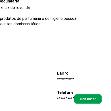
secundária
nância de revenda
produtos de perfumaria e de higiene pessoal
neantes domissanitários
Bairro
**********
Telefone
**********
Consultar