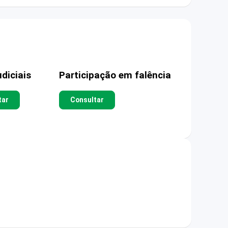
diciais
Participação em falência
tar
Consultar