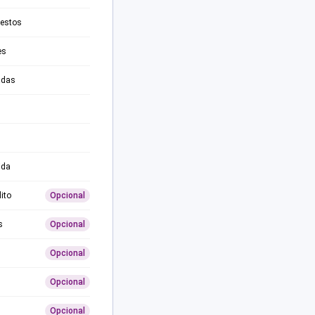
testos
es
adas
ida
ito
Opcional
s
Opcional
Opcional
Opcional
Opcional