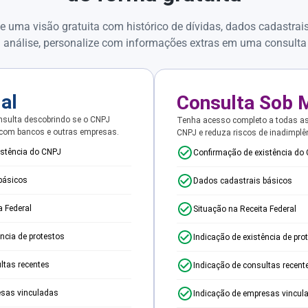
e uma visão gratuita com histórico de dívidas, dados cadastrai
 análise, personalize com informações extras em uma consulta
ial
Consulta Sob 
sulta descobrindo se o CNPJ
Tenha acesso completo a todas a
 com bancos e outras empresas.
CNPJ e reduza riscos de inadimplê
istência do CNPJ
Confirmação de existência do
básicos
Dados cadastrais básicos
a Federal
Situação na Receita Federal
ência de protestos
Indicação de existência de pro
ltas recentes
Indicação de consultas recent
esas vinculadas
Indicação de empresas vincul