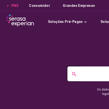
PME
Consumidor
Grandes Empresas
Soluções Pré-Pagas
Solu
Os dados
legis