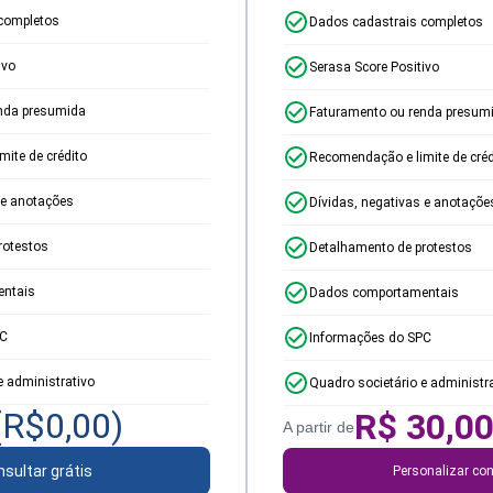
completos
Dados cadastrais completos
ivo
Serasa Score Positivo
nda presumida
Faturamento ou renda presum
ite de crédito
Recomendação e limite de créd
 e anotações
Dívidas, negativas e anotaçõe
rotestos
Detalhamento de protestos
ntais
Dados comportamentais
PC
Informações do SPC
e administrativo
Quadro societário e administr
(R$
0,00
)
R$
30,0
A partir de
sultar grátis
Personalizar con