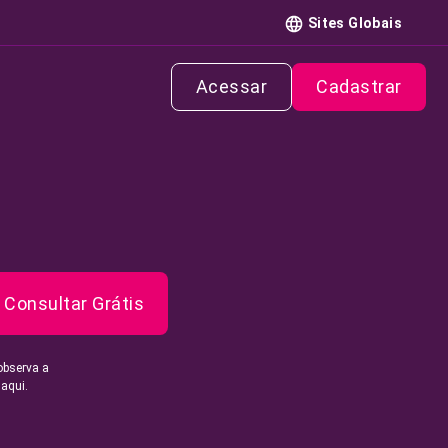
Sites Globais
Acessar
Cadastrar
Consultar Grátis
observa a
 aqui.