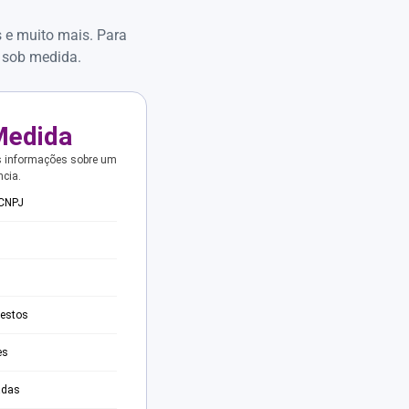
s e muito mais. Para
 sob medida.
Medida
s informações sobre um
ncia.
 CNPJ
testos
es
adas