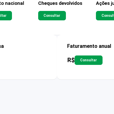
to nacional
Cheques devolvidos
Ações ju
ltar
Consultar
Consul
sa
Faturamento anual
R$
Consultar