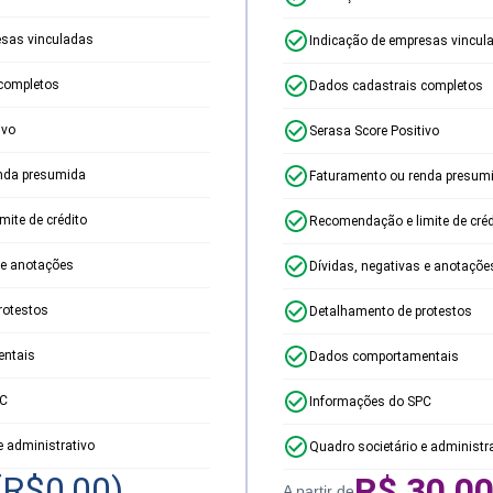
esas vinculadas
Indicação de empresas vincul
completos
Dados cadastrais completos
ivo
Serasa Score Positivo
nda presumida
Faturamento ou renda presum
ite de crédito
Recomendação e limite de créd
 e anotações
Dívidas, negativas e anotaçõe
rotestos
Detalhamento de protestos
ntais
Dados comportamentais
PC
Informações do SPC
e administrativo
Quadro societário e administr
(R$
0,00
)
R$
30,0
A partir de