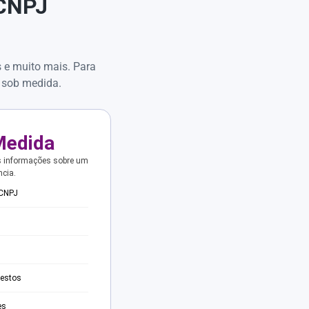
 CNPJ
s e muito mais. Para
 sob medida.
Medida
s informações sobre um
ncia.
 CNPJ
testos
es