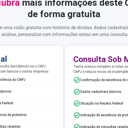
ubra
mais informações deste
de forma gratuita
e uma visão gratuita com histórico de dívidas, dados cadastrai
 análise, personalize com informações extras em uma consulta
ial
Consulta Sob 
sulta descobrindo se o CNPJ
Tenha acesso completo a todas a
 com bancos e outras empresas.
CNPJ e reduza riscos de inadimplê
istência do CNPJ
Confirmação de existência do
básicos
Dados cadastrais básicos
a Federal
Situação na Receita Federal
ência de protestos
Indicação de existência de pro
ltas recentes
Indicação de consultas recent