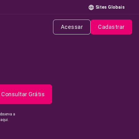
Sites Globais
Acessar
Cadastrar
Consultar Grátis
observa a
 aqui.