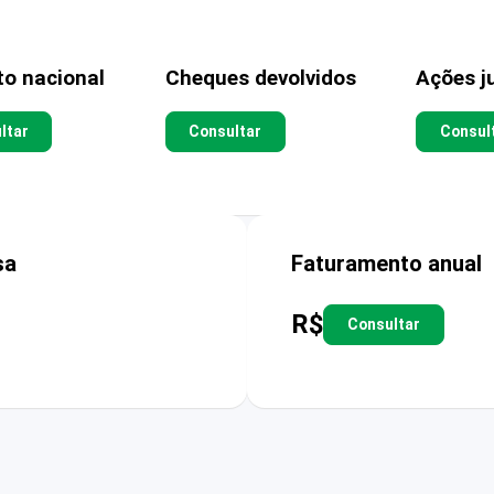
to nacional
Cheques devolvidos
Ações ju
ltar
Consultar
Consul
sa
Faturamento anual
R$
Consultar