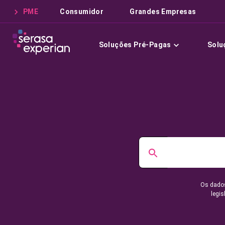
PME
Consumidor
Grandes Empresas
Soluções Pré-Pagas
Solu
Os dados
legis