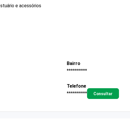
stuário e acessórios
Bairro
**********
Telefone
**********
Consultar