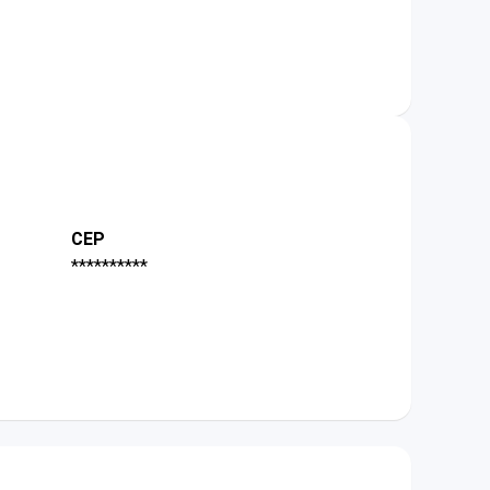
CEP
**********