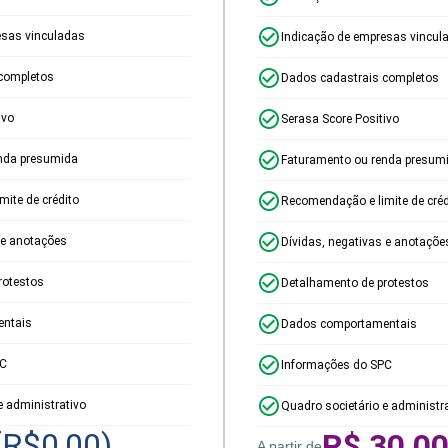
esas vinculadas
Indicação de empresas vincul
completos
Dados cadastrais completos
ivo
Serasa Score Positivo
nda presumida
Faturamento ou renda presum
ite de crédito
Recomendação e limite de créd
 e anotações
Dívidas, negativas e anotaçõe
rotestos
Detalhamento de protestos
ntais
Dados comportamentais
PC
Informações do SPC
e administrativo
Quadro societário e administr
(R$
0,00
)
R$
30,0
A partir de