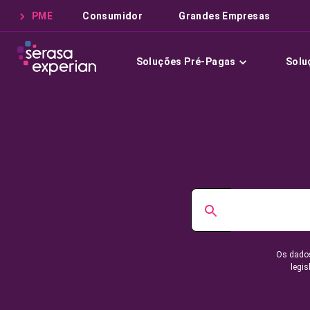
PME
Consumidor
Grandes Empresas
Soluções Pré-Pagas
Solu
Os dados
legis