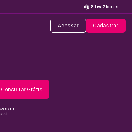
Sites Globais
Acessar
Cadastrar
Consultar Grátis
observa a
 aqui.