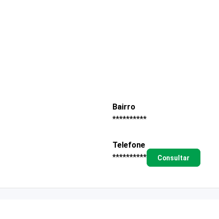
Bairro
**********
Telefone
**********
Consultar