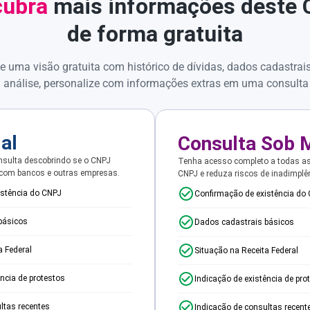
ubra
mais informações deste
de forma gratuita
e uma visão gratuita com histórico de dívidas, dados cadastrai
 análise, personalize com informações extras em uma consulta
ial
Consulta Sob 
sulta descobrindo se o CNPJ
Tenha acesso completo a todas a
 com bancos e outras empresas.
CNPJ e reduza riscos de inadimplê
istência do CNPJ
Confirmação de existência do
básicos
Dados cadastrais básicos
a Federal
Situação na Receita Federal
ência de protestos
Indicação de existência de pro
ltas recentes
Indicação de consultas recent