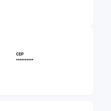
CEP
**********