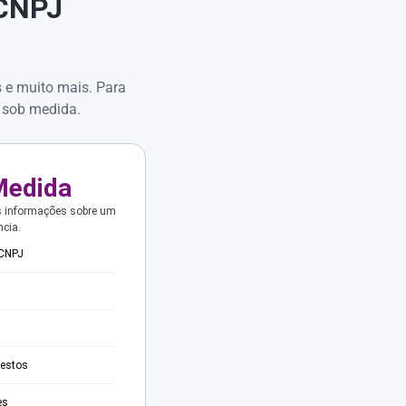
 CNPJ
s e muito mais. Para
 sob medida.
Medida
s informações sobre um
ncia.
 CNPJ
testos
es