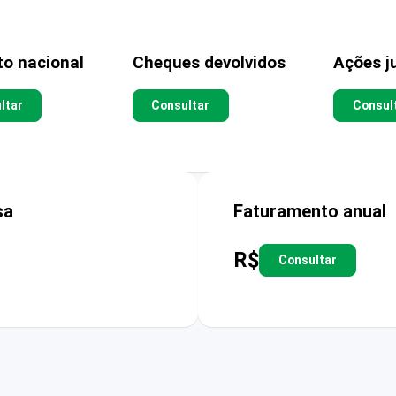
to nacional
Cheques devolvidos
Ações ju
ltar
Consultar
Consul
sa
Faturamento anual
R$
Consultar