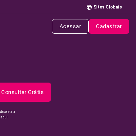
Sites Globais
Acessar
Cadastrar
Consultar Grátis
observa a
 aqui.