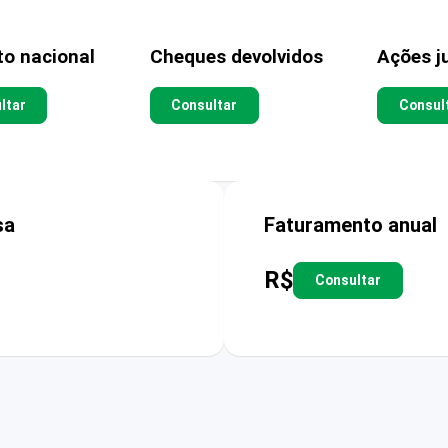
to nacional
Cheques devolvidos
Ações ju
ltar
Consultar
Consul
sa
Faturamento anual
R$
Consultar