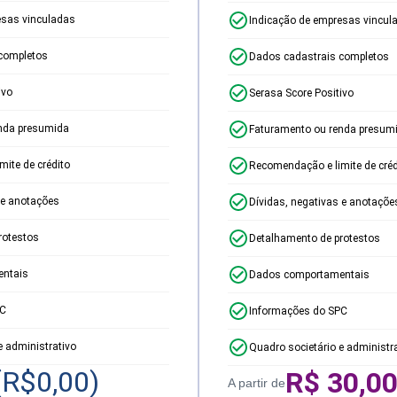
esas vinculadas
Indicação de empresas vincul
completos
Dados cadastrais completos
ivo
Serasa Score Positivo
nda presumida
Faturamento ou renda presum
ite de crédito
Recomendação e limite de créd
 e anotações
Dívidas, negativas e anotaçõe
rotestos
Detalhamento de protestos
ntais
Dados comportamentais
PC
Informações do SPC
e administrativo
Quadro societário e administr
(R$
0,00
)
R$
30,0
A partir de