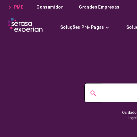
PME
Consumidor
Grandes Empresas
Soluções Pré-Pagas
Solu
Os dados
legis