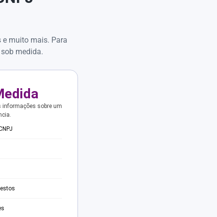
s e muito mais. Para
 sob medida.
Medida
s informações sobre um
ncia.
 CNPJ
testos
es