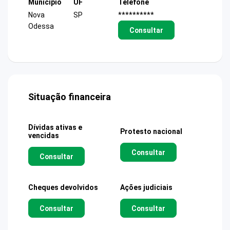
Município
UF
Telefone
Nova
SP
**********
Odessa
Consultar
Situação financeira
Dívidas ativas e
Protesto nacional
vencidas
Consultar
Consultar
Cheques devolvidos
Ações judiciais
Consultar
Consultar