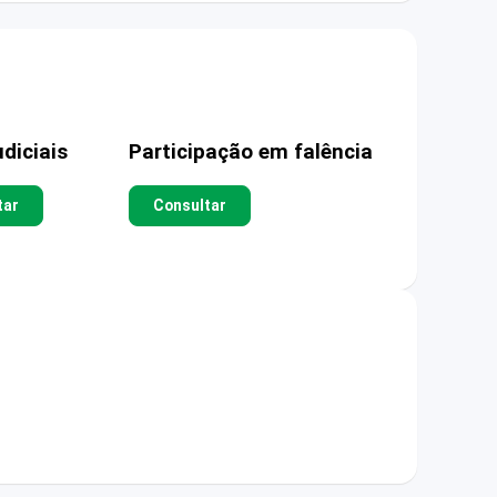
diciais
Participação em falência
tar
Consultar