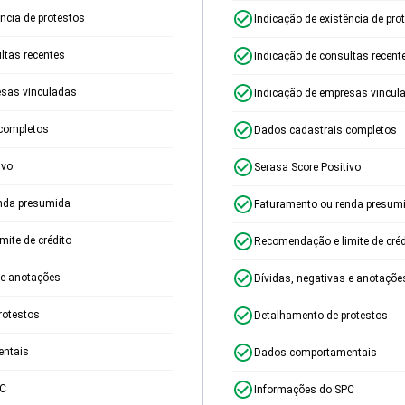
ência de protestos
Indicação de existência de pro
ltas recentes
Indicação de consultas recent
esas vinculadas
Indicação de empresas vincul
completos
Dados cadastrais completos
ivo
Serasa Score Positivo
nda presumida
Faturamento ou renda presum
ite de crédito
Recomendação e limite de créd
 e anotações
Dívidas, negativas e anotaçõe
rotestos
Detalhamento de protestos
ntais
Dados comportamentais
PC
Informações do SPC