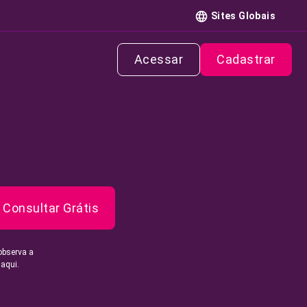
Sites Globais
Acessar
Cadastrar
Consultar Grátis
observa a
 aqui.