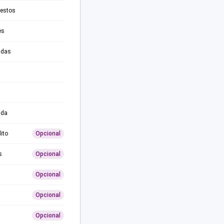
testos
es
adas
ida
ito
Opcional
s
Opcional
Opcional
Opcional
Opcional