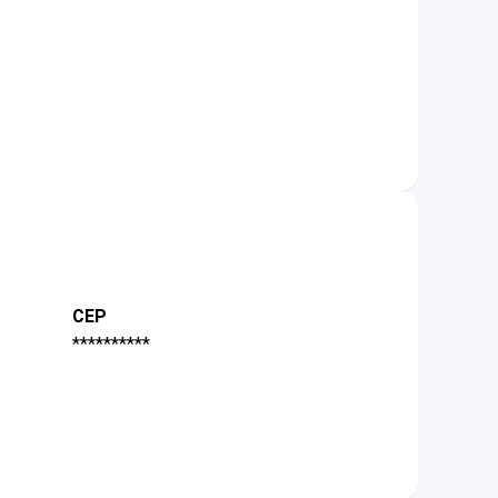
CEP
**********