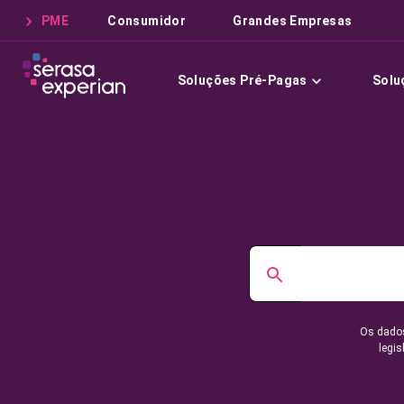
PME
Consumidor
Grandes Empresas
Soluções Pré-Pagas
Solu
Os dados
legis