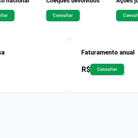
to nacional
Cheques devolvidos
Ações ju
ltar
Consultar
Consul
sa
Faturamento anual
R$
Consultar