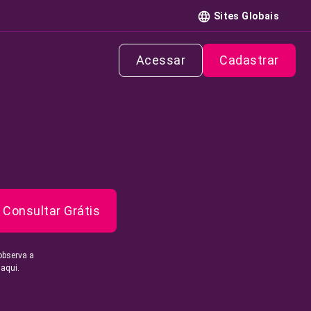
Sites Globais
Acessar
Cadastrar
Consultar Grátis
observa a
 aqui.