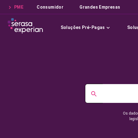
PME
Consumidor
Grandes Empresas
Soluções Pré-Pagas
Solu
Os dados
legis