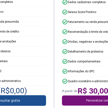
completos
Dados cadastrais completos
ivo
Serasa Score Positivo
nda presumida
Faturamento ou renda presum
ite de crédito
Recomendação e limite de créd
 e anotações
Dívidas, negativas e anotaçõe
rotestos
Detalhamento de protestos
ntais
Dados comportamentais
PC
Informações do SPC
e administrativo
Quadro societário e administr
(R$
0,00
)
R$
30,0
A partir de
sultar grátis
Personalizar con