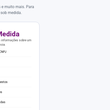
s e muito mais. Para
 sob medida.
Medida
s informações sobre um
ncia.
 CNPJ
testos
es
adas