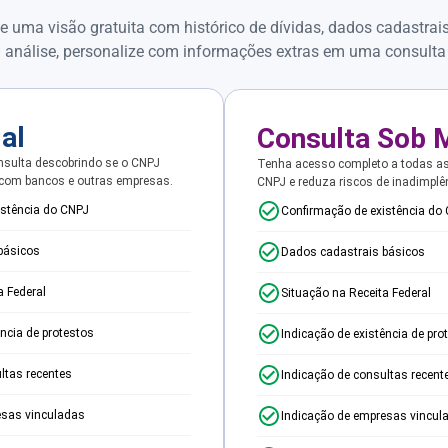
e uma visão gratuita com histórico de dívidas, dados cadastrai
 análise, personalize com informações extras em uma consulta
ial
Consulta Sob 
sulta descobrindo se o CNPJ
Tenha acesso completo a todas a
 com bancos e outras empresas.
CNPJ e reduza riscos de inadimplê
istência do CNPJ
Confirmação de existência do
básicos
Dados cadastrais básicos
a Federal
Situação na Receita Federal
ência de protestos
Indicação de existência de pro
ltas recentes
Indicação de consultas recent
esas vinculadas
Indicação de empresas vincul