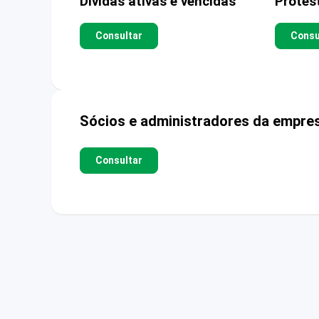
Dívidas ativas e vencidas
Protes
Consultar
Consu
Sócios e administradores da empre
Consultar