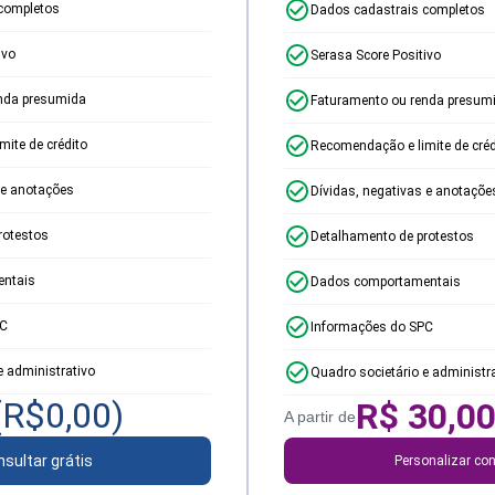
completos
Dados cadastrais completos
ivo
Serasa Score Positivo
nda presumida
Faturamento ou renda presum
ite de crédito
Recomendação e limite de créd
 e anotações
Dívidas, negativas e anotaçõe
rotestos
Detalhamento de protestos
ntais
Dados comportamentais
PC
Informações do SPC
e administrativo
Quadro societário e administr
(R$
0,00
)
R$
30,0
A partir de
sultar grátis
Personalizar con