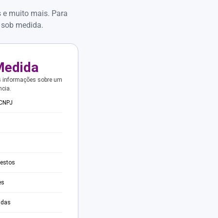
s e muito mais. Para
 sob medida.
Medida
s informações sobre um
ncia.
 CNPJ
testos
es
adas