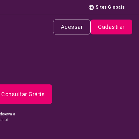
Sites Globais
Acessar
Cadastrar
Consultar Grátis
observa a
 aqui.