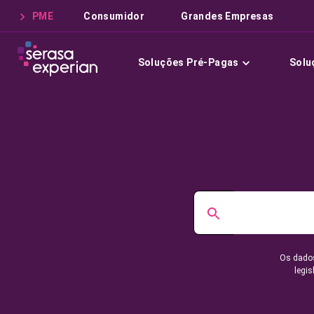
PME
Consumidor
Grandes Empresas
Soluções Pré-Pagas
Solu
Os dados
legis