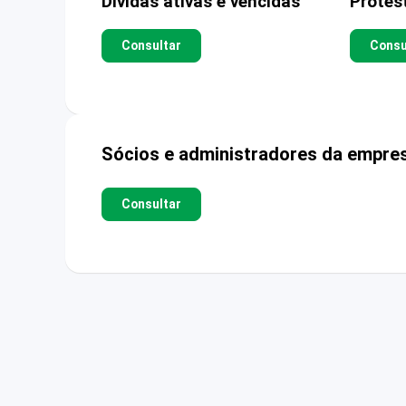
Dívidas ativas e vencidas
Protes
Consultar
Consu
Sócios e administradores da empre
Consultar