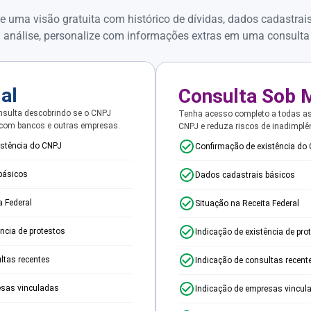
e uma visão gratuita com histórico de dívidas, dados cadastrai
 análise, personalize com informações extras em uma consulta
ial
Consulta Sob 
sulta descobrindo se o CNPJ
Tenha acesso completo a todas a
 com bancos e outras empresas.
CNPJ e reduza riscos de inadimplê
istência do CNPJ
Confirmação de existência do
básicos
Dados cadastrais básicos
a Federal
Situação na Receita Federal
ência de protestos
Indicação de existência de pro
ltas recentes
Indicação de consultas recent
esas vinculadas
Indicação de empresas vincul