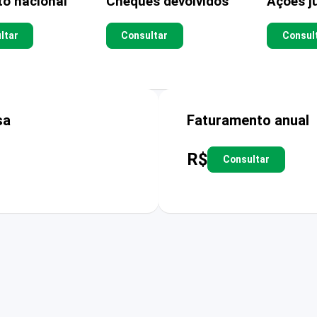
to nacional
Cheques devolvidos
Ações ju
ltar
Consultar
Consul
sa
Faturamento anual
R$
Consultar