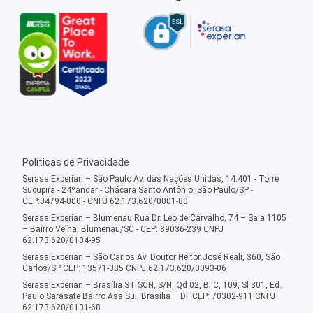
Políticas de Privacidade
Serasa Experian – São Paulo Av. das Nações Unidas, 14.401 - Torre
Sucupira - 24ºandar - Chácara Santo Antônio, São Paulo/SP -
CEP:04794-000 - CNPJ 62.173.620/0001-80
Serasa Experian – Blumenau Rua Dr. Léo de Carvalho, 74 – Sala 1105
– Bairro Velha, Blumenau/SC - CEP: 89036-239 CNPJ
62.173.620/0104-95
Serasa Experian – São Carlos Av. Doutor Heitor José Reali, 360, São
Carlos/SP CEP: 13571-385 CNPJ 62.173.620/0093-06
Serasa Experian – Brasília ST SCN, S/N, Qd 02, Bl C, 109, Sl 301, Ed.
Paulo Sarasate Bairro Asa Sul, Brasília – DF CEP: 70302-911 CNPJ
62.173.620/0131-68