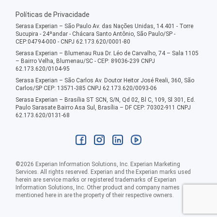
Políticas de Privacidade
Serasa Experian – São Paulo Av. das Nações Unidas, 14.401 - Torre
Sucupira - 24ºandar - Chácara Santo Antônio, São Paulo/SP -
CEP:04794-000 - CNPJ 62.173.620/0001-80
Serasa Experian – Blumenau Rua Dr. Léo de Carvalho, 74 – Sala 1105
– Bairro Velha, Blumenau/SC - CEP: 89036-239 CNPJ
62.173.620/0104-95
Serasa Experian – São Carlos Av. Doutor Heitor José Reali, 360, São
Carlos/SP CEP: 13571-385 CNPJ 62.173.620/0093-06
Serasa Experian – Brasília ST SCN, S/N, Qd 02, Bl C, 109, Sl 301, Ed.
Paulo Sarasate Bairro Asa Sul, Brasília – DF CEP: 70302-911 CNPJ
62.173.620/0131-68
©
2026
Experian Information Solutions, Inc. Experian Marketing
Services. All rights reserved. Experian and the Experian marks used
herein are service marks or registered trademarks of Experian
Information Solutions, Inc. Other product and company names
mentioned here in are the property of their respective owners.